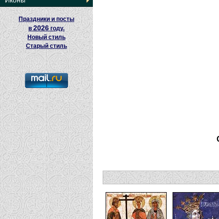
Иконы
Праздники и посты
2026
в
году.
Новый стиль
Старый стиль