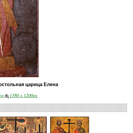
остольная царица Елена
8px
1380 x 1200px