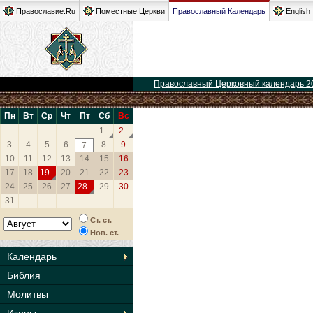
Православие.Ru
Поместные Церкви
Православный Календарь
English
Православный Церковный календарь 2
Пн
Вт
Ср
Чт
Пт
Сб
Вс
1
2
3
4
5
6
8
9
7
10
11
12
13
14
15
16
17
18
19
20
21
22
23
24
25
26
27
28
29
30
31
Ст. ст.
Нов. ст.
Календарь
Библия
Молитвы