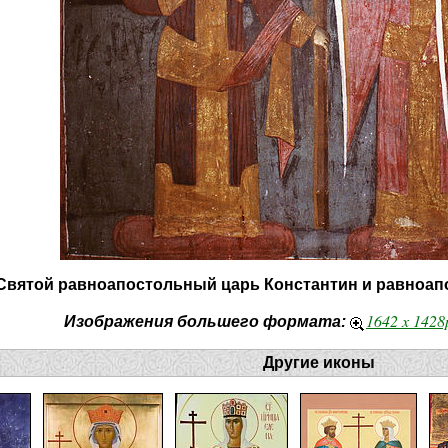
Святой равноапостольный царь Константин и равноап
1642 x 142
Изображения большего формата:
Другие иконы