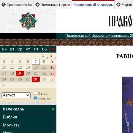
Православие.Ru
Поместные Церкви
Православный Календарь
English
Православный Церковный календарь 2
Пн
Вт
Ср
Чт
Пт
Сб
Вс
РАВН
1
2
3
4
5
6
8
9
7
10
11
12
13
14
15
16
17
18
19
20
21
22
23
24
25
26
27
28
29
30
31
Ст. ст.
Нов. ст.
Календарь
Библия
Молитвы