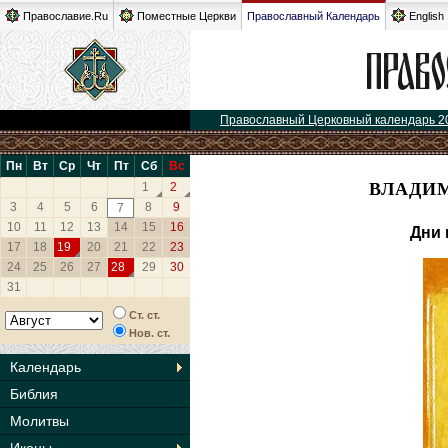
Православие.Ru
Поместные Церкви
Православный Календарь
English
Православный Церковный календарь 2
Пн
Вт
Ср
Чт
Пт
Сб
Вс
ВЛАДИ
1
2
3
4
5
6
8
9
7
10
11
12
13
14
15
16
Дни 
17
18
19
20
21
22
23
24
25
26
27
28
29
30
31
Ст. ст.
Нов. ст.
Календарь
Библия
Молитвы