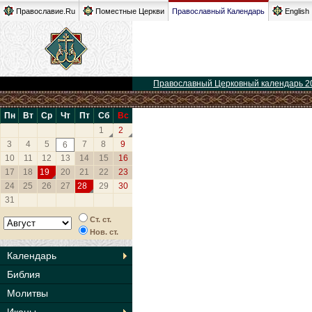
Православие.Ru
Поместные Церкви
Православный Календарь
English
Православный Церковный календарь 2
Пн
Вт
Ср
Чт
Пт
Сб
Вс
1
2
3
4
5
7
8
9
6
10
11
12
13
14
15
16
17
18
19
20
21
22
23
24
25
26
27
28
29
30
31
Ст. ст.
Нов. ст.
Календарь
Библия
Молитвы