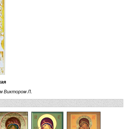
кая
м Виктором Л.