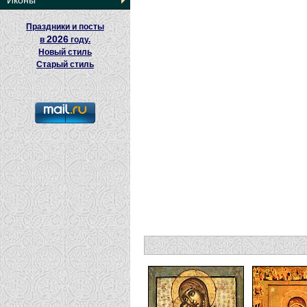
Иконы
Праздники и посты
2026
в
году.
Новый стиль
Старый стиль