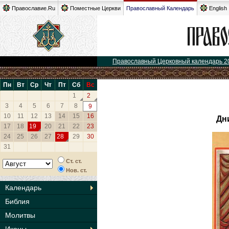
Православие.Ru
Поместные Церкви
Православный Календарь
English
Православный Церковный календарь 2
Пн
Вт
Ср
Чт
Пт
Сб
Вс
1
2
3
4
5
6
7
8
9
10
11
12
13
14
15
16
Дн
17
18
19
20
21
22
23
24
25
26
27
28
29
30
31
Ст. ст.
Нов. ст.
Календарь
Библия
Молитвы