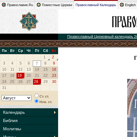
Православие.Ru
Поместные Церкви
Православный Календарь
English
Православный Церковный календарь 2
Пн
Вт
Ср
Чт
Пт
Сб
Вс
1
2
3
4
5
6
8
9
7
10
11
12
13
14
15
16
17
18
19
20
21
22
23
24
25
26
27
28
29
30
31
Ст. ст.
Нов. ст.
Календарь
Библия
Молитвы