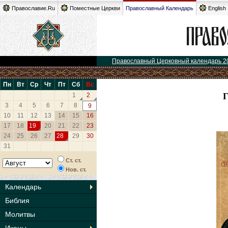
Православие.Ru
Поместные Церкви
Православный Календарь
English
Православный Церковный календарь 2
Пн
Вт
Ср
Чт
Пт
Сб
Вс
1
2
3
4
5
6
7
8
9
10
11
12
13
14
15
16
17
18
19
20
21
22
23
24
25
26
27
28
29
30
31
Ст. ст.
Нов. ст.
Календарь
Библия
Молитвы