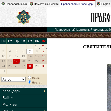
Православие.Ru
Поместные Церкви
Православный Календарь
English
Православный Церковный календарь 2
Пн
Вт
Ср
Чт
Пт
Сб
Вс
СВЯТИТЕЛ
1
2
3
4
5
6
8
9
7
10
11
12
13
14
15
16
17
18
19
20
21
22
23
24
25
26
27
28
29
30
31
Ст. ст.
Нов. ст.
Календарь
Библия
Молитвы