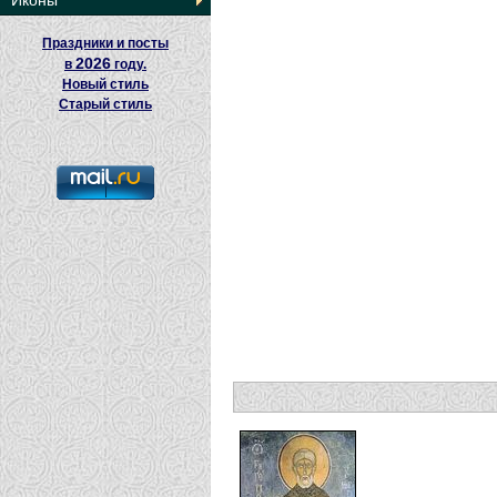
Иконы
Праздники и посты
2026
в
году.
Новый стиль
Старый стиль