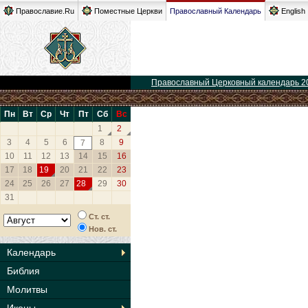
Православие.Ru
Поместные Церкви
Православный Календарь
English
Православный Церковный календарь 2
Пн
Вт
Ср
Чт
Пт
Сб
Вс
1
2
3
4
5
6
8
9
7
10
11
12
13
14
15
16
17
18
19
20
21
22
23
24
25
26
27
28
29
30
31
Ст. ст.
Нов. ст.
Календарь
Библия
Молитвы