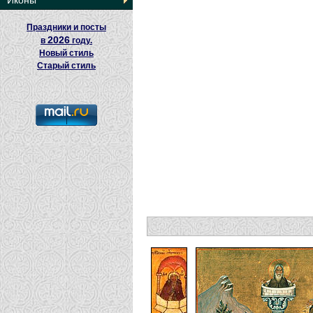
Иконы
Праздники и посты
2026
в
году.
Новый стиль
Старый стиль