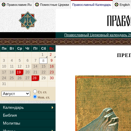
Православие.Ru
Поместные Церкви
Православный Календарь
English
Православный Церковный календарь 2
Пн
Вт
Ср
Чт
Пт
Сб
Вс
ПРЕ
1
2
3
4
5
6
7
9
8
10
11
12
13
14
15
16
17
18
19
20
21
22
23
24
25
26
27
28
29
30
31
Ст. ст.
Нов. ст.
Календарь
Библия
Молитвы