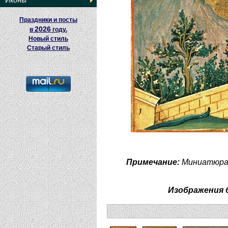
Иконы
Праздники и посты
2026
в
году.
Новый стиль
Старый стиль
Примечание:
Миниатюра М
Изображения 