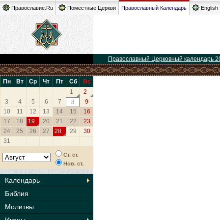
Православие.Ru
Поместные Церкви
Православный Календарь
English
Православный Церковный календарь 2
Пн
Вт
Ср
Чт
Пт
Сб
Вс
1
2
3
4
5
6
7
9
8
10
11
12
13
14
15
16
17
18
19
20
21
22
23
24
25
26
27
28
29
30
31
Ст. ст.
Нов. ст.
Календарь
Библия
Молитвы