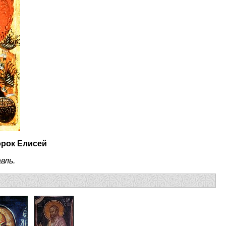
орок Елисей
вль.