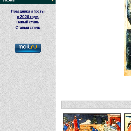
Иконы
Праздники и посты
2026
в
году.
Новый стиль
Старый стиль