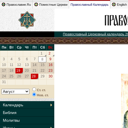
Православие.Ru
Поместные Церкви
Православный Календарь
English
Православный Церковный календарь 2
Пн
Вт
Ср
Чт
Пт
Сб
Вс
1
2
3
4
5
6
7
9
8
10
11
12
13
14
15
16
17
18
19
20
21
22
23
24
25
26
27
28
29
30
31
Ст. ст.
Нов. ст.
Календарь
Библия
Молитвы