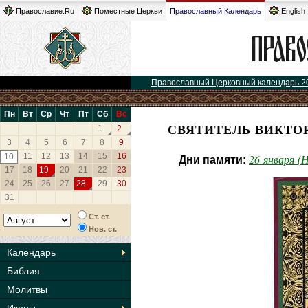
Православие.Ru
Поместные Церкви
Православный Календарь
English
Православный Церковный календарь 2
Пн
Вт
Ср
Чт
Пт
Сб
Вс
СВЯТИТЕЛЬ ВИКТОР
1
2
3
4
5
6
7
8
9
11
12
13
14
15
16
10
26 января (
Дни памяти:
17
18
19
20
21
22
23
24
25
26
27
28
29
30
31
Ст. ст.
Нов. ст.
Календарь
Библия
Молитвы