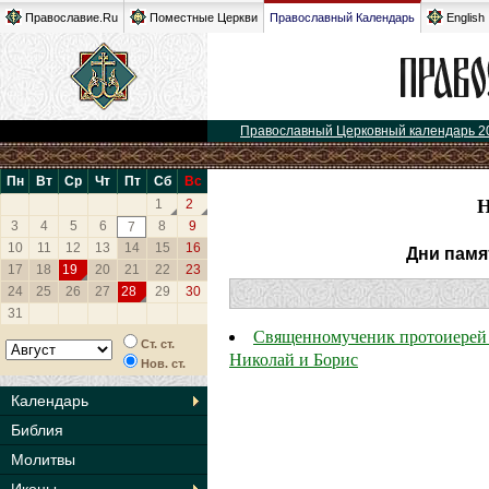
Православие.Ru
Поместные Церкви
Православный Календарь
English
Православный Церковный календарь 2
Пн
Вт
Ср
Чт
Пт
Сб
Вс
1
2
3
4
5
6
8
9
7
10
11
12
13
14
15
16
Дни памя
17
18
19
20
21
22
23
24
25
26
27
28
29
30
31
Священномученик протоиерей 
Ст. ст.
Николай и Борис
Нов. ст.
Календарь
Библия
Молитвы