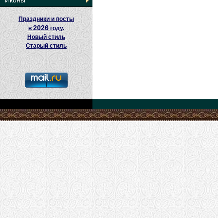
Иконы
Праздники и посты
2026
в
году.
Новый стиль
Старый стиль