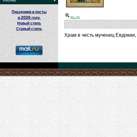
Иконы
Праздники и посты
2026
592 x 781
в
году.
Новый стиль
Старый стиль
Храм в честь мучениц Евдокии,