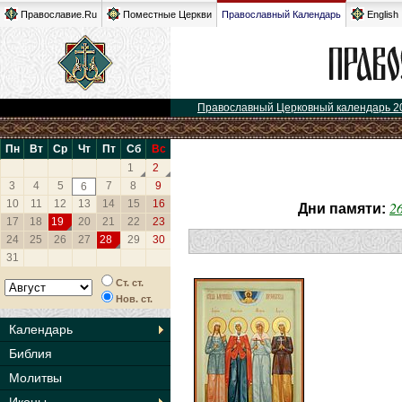
Православие.Ru
Поместные Церкви
Православный Календарь
English
Православный Церковный календарь 2
Пн
Вт
Ср
Чт
Пт
Сб
Вс
1
2
3
4
5
7
8
9
6
10
11
12
13
14
15
16
2
Дни памяти:
17
18
19
20
21
22
23
24
25
26
27
28
29
30
31
Ст. ст.
Нов. ст.
Календарь
Библия
Молитвы