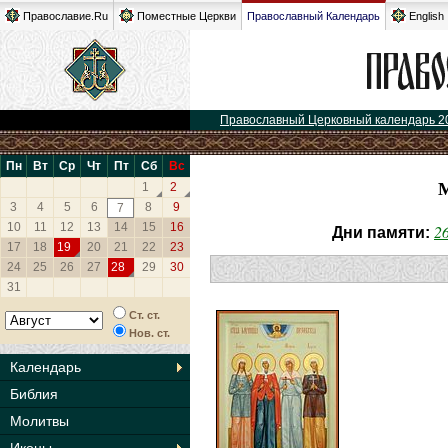
Православие.Ru
Поместные Церкви
Православный Календарь
English
Православный Церковный календарь 2
Пн
Вт
Ср
Чт
Пт
Сб
Вс
1
2
3
4
5
6
8
9
7
10
11
12
13
14
15
16
2
Дни памяти:
17
18
19
20
21
22
23
24
25
26
27
28
29
30
31
Ст. ст.
Нов. ст.
Календарь
Библия
Молитвы