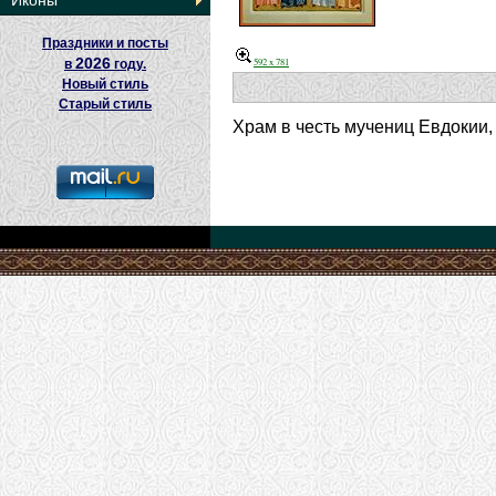
Иконы
Праздники и посты
2026
592 x 781
в
году.
Новый стиль
Старый стиль
Храм в честь мучениц Евдокии,