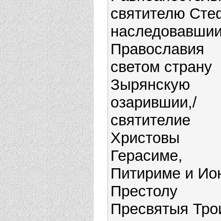
святителю Сте
наследовавшии
Православия
светом страну
Зырянскую
озарившии,/
святителие
Христовы
Герасиме,
Питириме и Ион
Престолу
Пресвятыя Тро