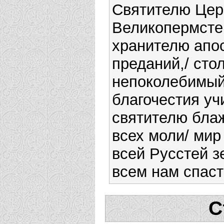
Святителю Цер
Великопермсте
хранителю апо
преданий,/ сто
непоколебимый
благочестия уч
святителю бла
всех моли/ мир
всей Русстей з
всем нам спаст
С