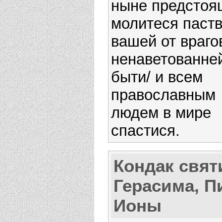
ныне предстоя
молитеся паст
вашей от враго
ненаветованне
быти/ и всем
православным
людем в мире
спастися.
Кондак свят
Герасима, П
Ионы