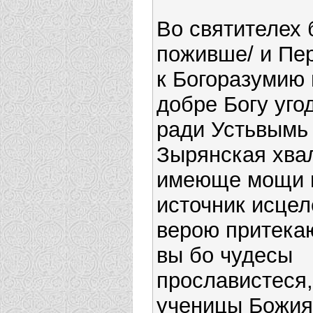
Во святителех 
поживше/ и Пе
к Богоразумию 
добре Богу угод
ради Устьвымь
Зырянская хвал
имеюще мощи в
источник исцел
верою притека
вы бо чудесы
прославистеся,
ученицы Божия