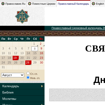
Православие.Ru
Поместные Церкви
Православный Календарь
English
Православный Церковный календарь 2
Пн
Вт
Ср
Чт
Пт
Сб
Вс
СВЯ
1
2
3
4
5
6
7
9
8
10
11
12
13
14
15
16
17
18
19
20
21
22
23
24
25
26
27
28
29
30
31
Ст. ст.
Дн
Нов. ст.
Календарь
Библия
Молитвы