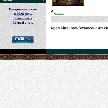
Иконы
Праздники и посты
2026
976 x 1200
в
году.
Новый стиль
Старый стиль
Храм Иваново-Вознесенских св