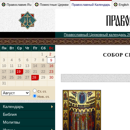
Православие.Ru
Поместные Церкви
Православный Календарь
English
Православный Церковный календарь 2
Пн
Вт
Ср
Чт
Пт
Сб
Вс
СОБОР 
1
2
3
4
5
6
7
8
9
10
11
12
13
14
15
16
17
18
19
20
21
22
23
24
25
26
27
28
29
30
31
Ст. ст.
Нов. ст.
Календарь
Библия
Молитвы