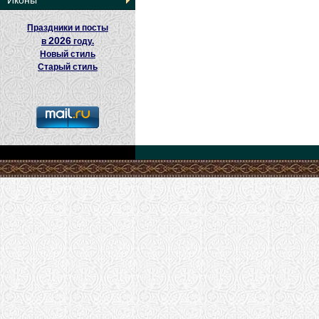
Иконы
Праздники и посты
2026
в
году.
Новый стиль
Старый стиль