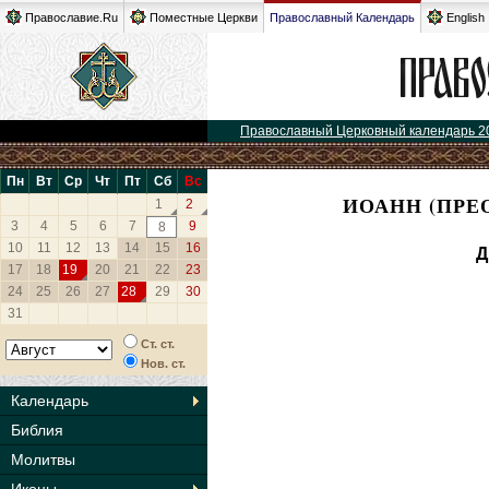
Православие.Ru
Поместные Церкви
Православный Календарь
English
Православный Церковный календарь 2
Пн
Вт
Ср
Чт
Пт
Сб
Вс
ИОАНН (ПРЕ
1
2
3
4
5
6
7
9
8
10
11
12
13
14
15
16
Д
17
18
19
20
21
22
23
24
25
26
27
28
29
30
31
Ст. ст.
Нов. ст.
Календарь
Библия
Молитвы