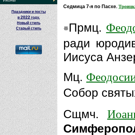
Иконы
Троицк
Седмица 7-я по Пасхе.
Праздники и посты
2022
в
году.
Феод
Новый стиль
Прмц.
Старый стиль
ради юродив
Иисуса Анзер
Феодоси
Мц.
Собор свят
Иоан
Сщмч.
Симферополь