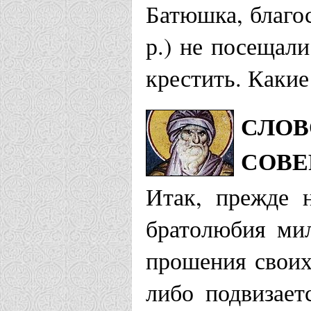
Батюшка, благос
р.) не посещали
крестить. Какие
СЛОВ
СОВЕ
Итак, прежде 
братолюбия ми
прошения своих 
либо подвизает