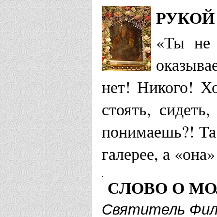
РУКОЙ 
«Ты не 
оказывае
нет! Никого! Х
стоять, сидеть
понимаешь?! Та 
галерее, а «она
СЛОВО О М
Святитель Фил