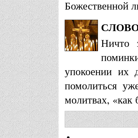
Божественной ли
СЛОВ
Ничто 
поминк
упокоении их 
помолиться уж
молитвах, «как 