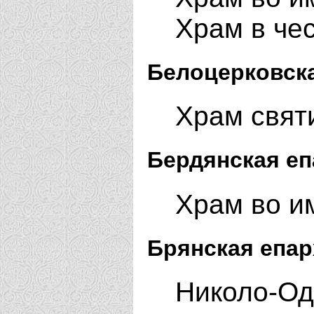
Храм в чес
Белоцерковска
Храм святи
Бердянская еп
Храм во им
Брянская епар
Николо-Од