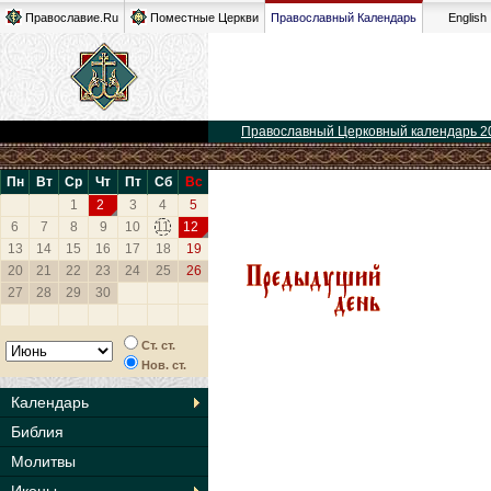
Православие.Ru
Поместные Церкви
Православный Календарь
English
Православный Церковный календарь 2
Пн
Вт
Ср
Чт
Пт
Сб
Вс
1
2
3
4
5
6
7
8
9
10
11
12
13
14
15
16
17
18
19
20
21
22
23
24
25
26
27
28
29
30
Ст. ст.
Нов. ст.
Календарь
Библия
Молитвы