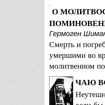
О МОЛИТВО
ПОМИНОВЕН
Гермоген Шима
Смерть и погре
умершими во вр
молитвенном по
ЧАЮ В
Неутешн
если бы