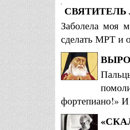
СВЯТИТЕЛЬ 
Заболела моя м
сделать МРТ и о
ВЫРО
Пальц
помоли
фортепиано!» И 
«СКА