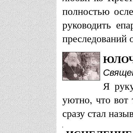
полностью осле
руководить еп
преследований о
ЮЛО
Свяще
Я руку
уютно, что вот
сразу стал назы