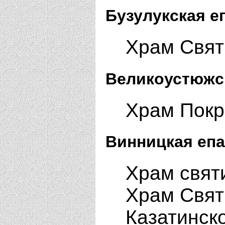
Бузулукская е
Храм Святи
Великоустюжс
Храм Покр
Винницкая епа
Храм свят
Храм Свят
Казатинско