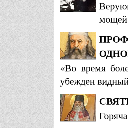
Верую
мощей 
ПРОФ
ОДНО
«Во время боле
убежден видный
СВЯТ
Горяча