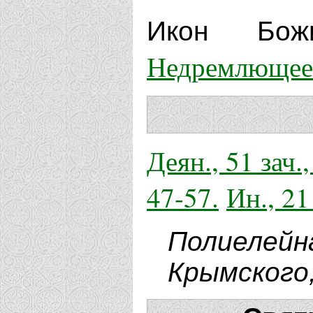
Икон Бож
Недремлющее
Деян., 51 зач.
47-57.
Ин., 21
Полиелей
Крымского,