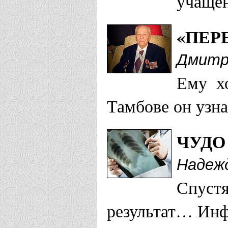
учащен
«ПЕР
Дмитр
Ему хо
Тамбове он узна
ЧУДО
Надеж
Спуст
результат… Инф