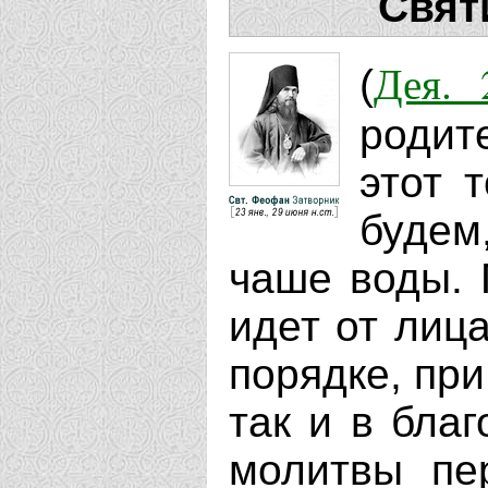
Свят
Дея. 
(
родит
этот 
будем
чаше воды. 
идет от лиц
порядке, при
так и в бла
молитвы пе