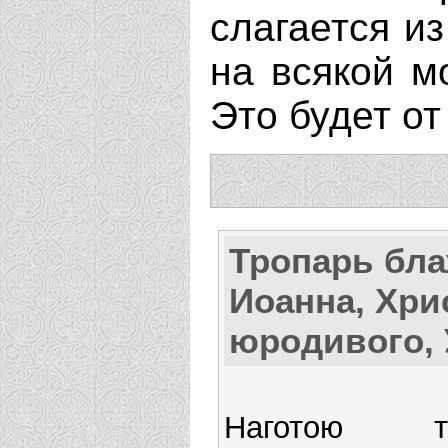
слагается и
на всякой м
Это будет от
Тропарь бл
Иоанна, Хри
юродивого,
Наготою 