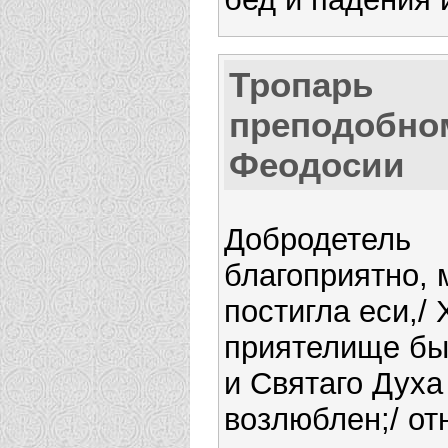
Тропарь
преподобно
Феодосии
Добродетель
благоприятно, 
постигла еси,/
приятелище бы
и Святаго Духа
возлюблен;/ о