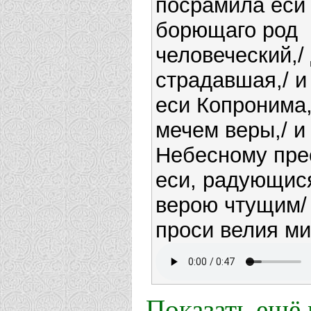
посрамила еси 
борющаго род
человеческий,/
страдавшая,/ и
еси Копронима
мечем веры,/ и 
Небесному пре
еси, радующися
верою чтущим/
проси велия ми
Показать ещё