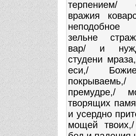
терпением/
вражия коварс
неподобное 
зельне стра
вар/ и нуж
студени мраза,
еси,/ Бож
покрываем
премудре,/ 
творящих памя
и усердно при
мощей твоих,/
бед и падения 