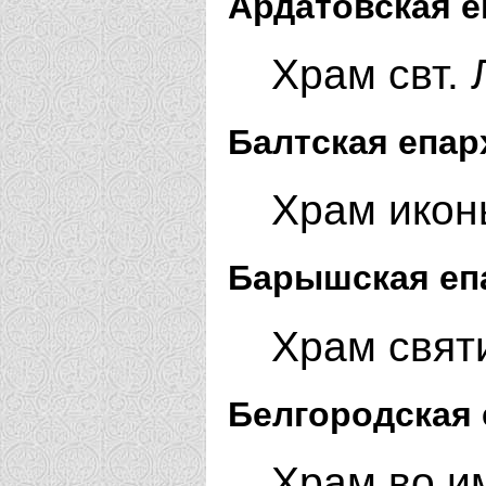
Ардатовская е
Храм свт. 
Балтская епар
Храм икон
Барышская еп
Храм свят
Белгородская 
Храм во им