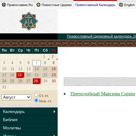
Православие.Ru
Поместные Церкви
Православный Календарь
English
Православный Церковный календарь 2
Пн
Вт
Ср
Чт
Пт
Сб
Вс
1
2
3
4
5
6
8
9
7
10
11
12
13
14
15
16
17
18
19
20
21
22
23
24
25
26
27
28
29
30
31
Преподобный Мавсима Сирин
Ст. ст.
Нов. ст.
Календарь
Библия
Молитвы