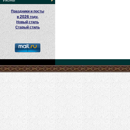
Иконы
Праздники и посты
2026
в
году.
Новый стиль
Старый стиль