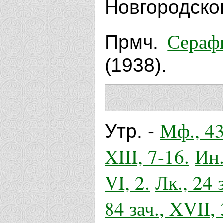
Новгородског
Сераф
Прмч.
(1938).
Мф., 43
Утр. -
XIII, 7-16.
Ин.
VI, 2.
Лк., 24 
84 зач., XVII, 