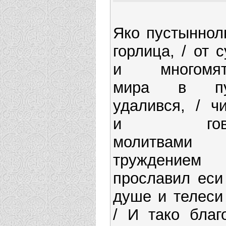
Яко пустыннол
горлица, / от с
и многомят
мира в пу
удалився, / ч
и говен
молитва
труждени
прославил еси
душе и телеси
/ И тако благ