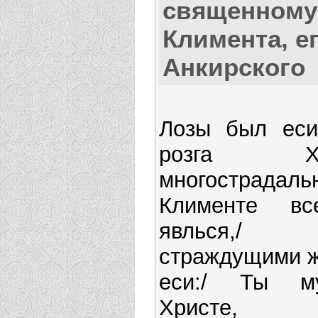
священному
Климента, е
Анкирского
Лозы был еси
розга Хри
многострадаль
Клименте все
явлься
страждущими ж
еси:/ Ты му
Христе, с