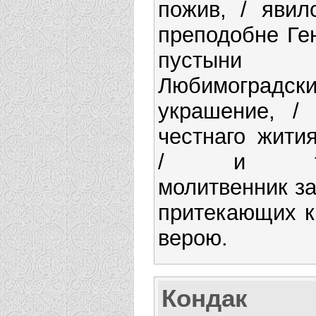
пожив, / явил
преподобне Ге
пустыни
Любимоградск
украшение, / 
честнаго жити
/ и те
молитвенник за 
притекающих к
верою.
Кондак