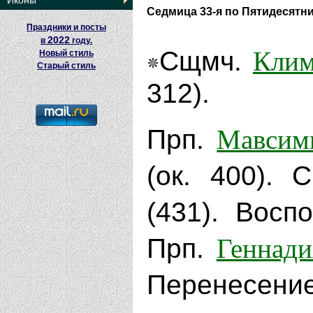
Иконы
Седмица 33-я по Пятидесятн
Праздники и посты
2022
в
году.
Клим
Сщмч.
Новый стиль
Старый стиль
312).
Мавсим
Прп.
(ок. 400). 
(431). Вос
Геннади
Прп.
Перенес