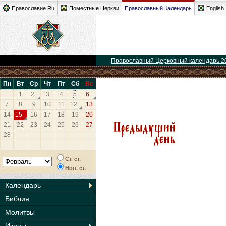
Православие.Ru
Поместные Церкви
Православный Календарь
English
Православный Церковный календарь 2
Пн
Вт
Ср
Чт
Пт
Сб
Вс
1
2
3
4
5
6
7
8
9
10
11
12
13
14
15
16
17
18
19
20
21
22
23
24
25
26
27
28
Ст. ст.
Нов. ст.
Календарь
Библия
Молитвы