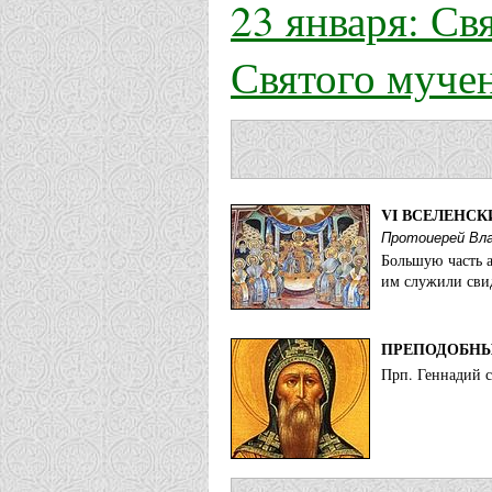
23 января: С
Святого муче
VI ВСЕЛЕНСК
Протоиерей Вл
Большую часть а
им служили свид
ПРЕПОДОБНЫ
Прп. Геннадий с