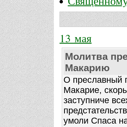
Священному
13 мая
Молитва пр
Макарию
О преславный 
Макарие, скор
заступниче все
предстательст
умоли Спаса на