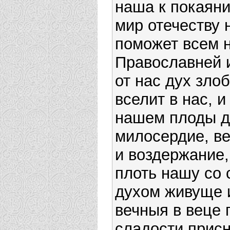
наша к покаяни
мир отечеству 
поможет всем 
Православней и
от нас дух зло
вселит в нас, 
нашем плоды ду
милосердие, ве
и воздержание,
плоть нашу со 
духом живуще 
вечныя в веце 
сладости прис