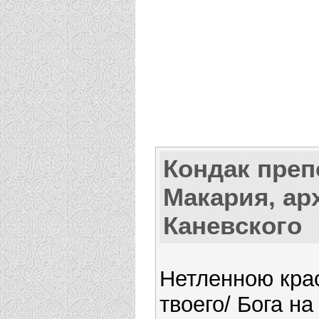
Кондак пре
Макария, ар
Каневского
Нетленною кра
твоего/ Бога н