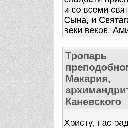
и со всеми свя
Сына, и Святаг
веки веков. Ам
Тропарь
преподобно
Макария,
архимандри
Каневского
Христу, нас ра