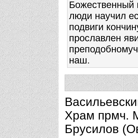
Божественный в
люди научил ес
подвиги кончин
прославлен яви
преподобномуч
наш.
Васильевски
Храм прмч. М
Брусилов (О