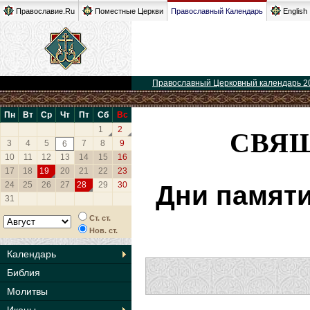
Православие.Ru
Поместные Церкви
Православный Календарь
English
Православный Церковный календарь 2
Пн
Вт
Ср
Чт
Пт
Сб
Вс
СВЯ
1
2
3
4
5
7
8
9
6
10
11
12
13
14
15
16
17
18
19
20
21
22
23
24
25
26
27
28
29
30
Дни памяти
31
Ст. ст.
Нов. ст.
Календарь
Библия
Молитвы