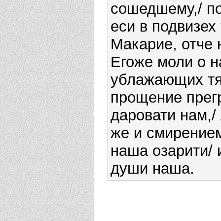
сошедшему,/ п
еси в подвизех 
Макарие, отче 
Егоже моли о н
ублажающих тя
прощение прег
даровати нам,
же и смирение
наша озарити/ 
души наша.