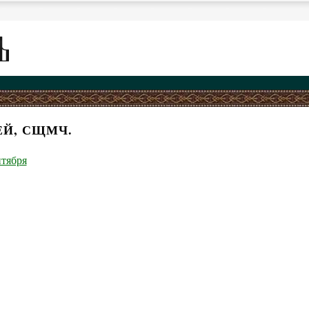
ЕЙ, СЩМЧ.
нтября