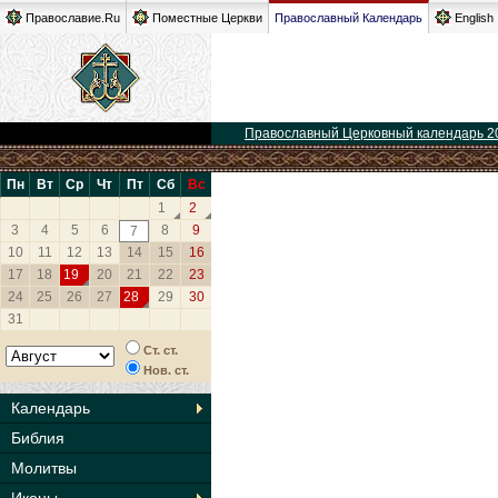
Православие.Ru
Поместные Церкви
Православный Календарь
English
Православный Церковный календарь 2
Пн
Вт
Ср
Чт
Пт
Сб
Вс
1
2
3
4
5
6
8
9
7
10
11
12
13
14
15
16
17
18
19
20
21
22
23
24
25
26
27
28
29
30
31
Ст. ст.
Нов. ст.
Календарь
Библия
Молитвы