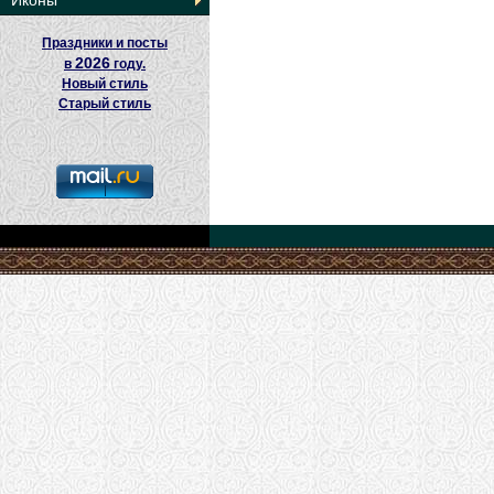
Иконы
Праздники и посты
2026
в
году.
Новый стиль
Старый стиль