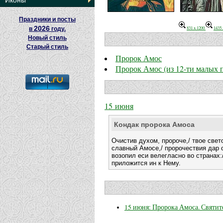
Иконы
Праздники и посты
2026
831 x 1200
1435 
в
году.
Новый стиль
Старый стиль
Пророк Амос
Пророк Амос (из 12-ти малых 
15 июня
Кондак пророка Амоса
Очистив духом, пророче,/ твое свет
славный Амосе,/ пророчествия дар 
возопил еси велегласно во странах:/
приложится ин к Нему.
15 июня: Пророка Амоса. Святит