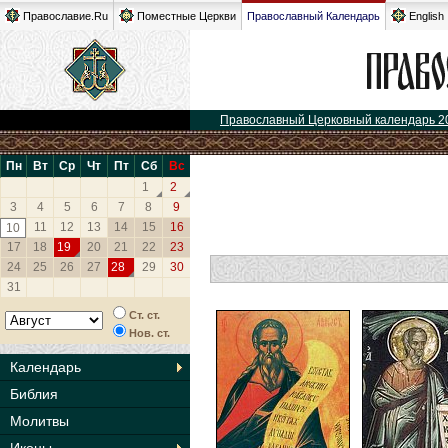
Православие.Ru
Поместные Церкви
Православный Календарь
English
Православный Церковный календарь 2
Пн
Вт
Ср
Чт
Пт
Сб
Вс
1
2
3
4
5
6
7
8
9
11
12
13
14
15
16
10
17
18
19
20
21
22
23
24
25
26
27
28
29
30
31
Ст. ст.
Нов. ст.
Календарь
Библия
Молитвы