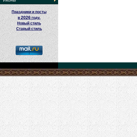
Иконы
Праздники и посты
2026
в
году.
Новый стиль
Старый стиль