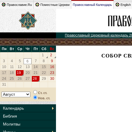
Православие.Ru
Поместные Церкви
Православный Календарь
English
Православный Церковный календарь 2
Пн
Вт
Ср
Чт
Пт
Сб
Вс
СОБОР С
1
2
3
4
5
7
8
9
6
10
11
12
13
14
15
16
17
18
19
20
21
22
23
24
25
26
27
28
29
30
31
Ст. ст.
Нов. ст.
Календарь
Библия
Молитвы