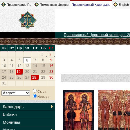
Православие.Ru
Поместные Церкви
Православный Календарь
English
Православный Церковный календарь 2
Пн
Вт
Ср
Чт
Пт
Сб
Вс
1
2
3
4
5
7
8
9
6
10
11
12
13
14
15
16
17
18
19
20
21
22
23
24
25
26
27
28
29
30
31
Ст. ст.
Нов. ст.
Календарь
Библия
Молитвы