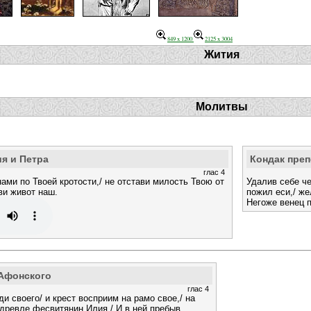
849 x 1200
2125 x 3004
Жития
Молитвы
я и Петра
Кондак пре
глас 4
нами по Твоей кротости,/ не отстави милость Твою от
Удалив себе ч
ви живот наш.
пожил еси,/ же
Негоже венец п
 Афонского
глас 4
и своего/ и крест восприим на рамо свое,/ на
 древле фесвитянин Илия./ И в ней пребыв