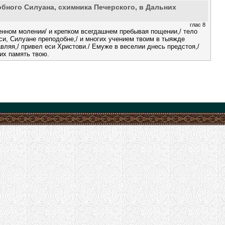
бного Силуана, схимника Печерского, в Дальних
глас 8
енном молении/ и крепком всегдашнем пребывая пощении,/ тело
и, Силуане преподобне,/ и многих учением твоим в тыяжде
вляя,/ привел еси Христови./ Емуже в веселии днесь предстоя,/
их память твою.