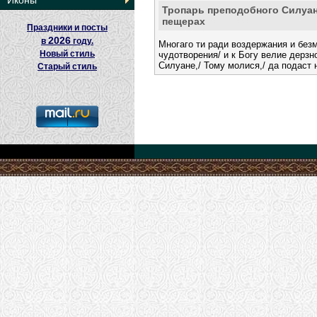
Иконы
Тропарь преподобного Силуан
пещерах
Праздники и посты
2026
в
году.
Многаго ти ради воздержания и без
Новый стиль
чудотворения/ и к Богу велие дерзн
Силуане,/ Тому молися,/ да подаст
Старый стиль