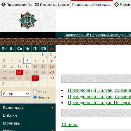
Православие.Ru
Поместные Церкви
Православный Календарь
English
Православный Церковный календарь 2
Пн
Вт
Ср
Чт
Пт
Сб
Вс
1
2
3
4
5
7
8
9
6
10
11
12
13
14
15
16
17
18
19
20
21
22
23
24
25
26
27
28
29
30
31
Преподобный Силуан, схимни
Ст. ст.
Преподобный Силуан, схимни
Нов. ст.
Преподобный Силуан Печерск
Календарь
Библия
Молитвы
10 июня