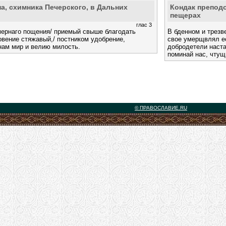
а, схимника Печерского, в Дальних
Кондак преподо
пещерах
глас 3
мернаго пощения/ приемый свыше благодать
В бденном и трезв
овение стяжавый,/ постником удобрение,
свое умерщвлял ес
 нам мир и велию милость.
добродетели наста
поминай нас, чтущ
© ПРАВОСЛАВИЕ.RU