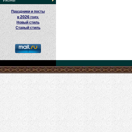
Иконы
Праздники и посты
2026
в
году.
Новый стиль
Старый стиль