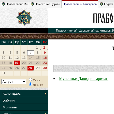
Православие.Ru
Поместные Церкви
Православный Календарь
English
Православный Церковный календарь 2
Пн
Вт
Ср
Чт
Пт
Сб
Вс
1
2
3
4
5
6
8
9
7
10
11
12
13
14
15
16
17
18
19
20
21
22
23
24
25
26
27
28
29
30
31
Мученики Давид и Таричан
Ст. ст.
Нов. ст.
Календарь
Библия
Молитвы