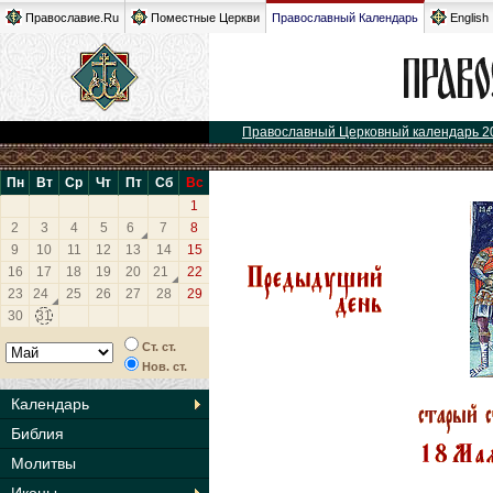
Православие.Ru
Поместные Церкви
Православный Календарь
English
Православный Церковный календарь 2
Пн
Вт
Ср
Чт
Пт
Сб
Вс
1
2
3
4
5
6
7
8
9
10
11
12
13
14
15
16
17
18
19
20
21
22
23
24
25
26
27
28
29
30
31
Ст. ст.
Нов. ст.
Календарь
Библия
Молитвы