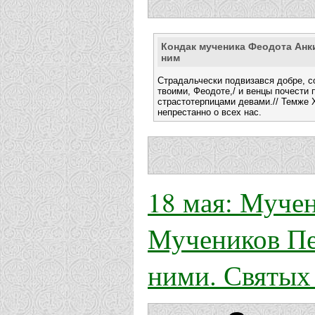
Кондак мученика Феодота Анки
ним
Страдальчески подвизався добре, с
твоими, Феодоте,/ и венцы почести 
страстотерпицами девами.// Темже 
непрестанно о всех нас.
18 мая: Муче
Мучеников Пе
ними. Святых