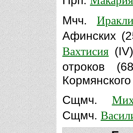
Прп.
Иракли
Мчч.
Афинских (2
Вахтисия
(IV
отроков (6
Кормянского 
Мих
Сщмч.
Васил
Сщмч.