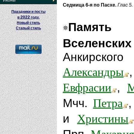
Иконы
Седмица 6-я по Пасхе.
Глас 5.
Праздники и посты
2022
в
году.
Новый стиль
Памят
Старый стиль
Вселенских
Анкирско
Александры
Евфрасии
М
,
Петра
Мчч.
Христины
и
Макари