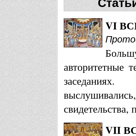
Стать
VI В
Прото
Большу
авторитетные т
заседаниях
выслушивали
свидетельства, 
VII 