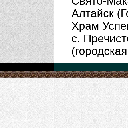
Свято-Мака
Алтайск (
Храм Успе
с. Пречис
(городская