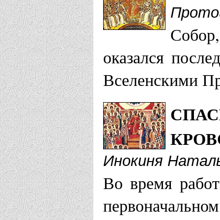
Прото
Собор
оказался после
Вселенскими Пр
СПАС
КРОВ
Инокиня Наталь
Во время рабо
первоначально