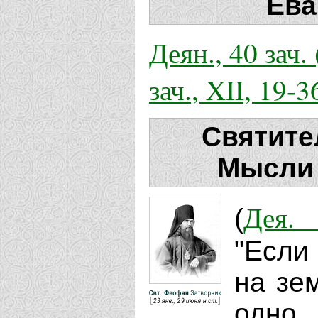
Ева
Деян., 40 зач. 
зач., XII, 19-3
Святите
Мысли 
Дея. 
(
"Если
на зе
одно,