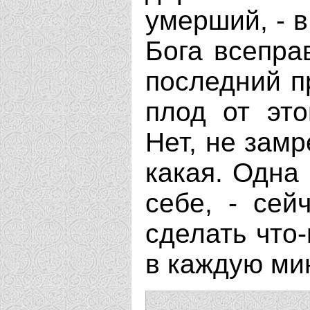
умерший, - в
Бога всепра
последний пр
плод от это
Нет, не замр
какая. Одна
себе, - сей
сделать что-
в каждую мин