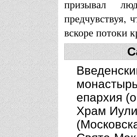
призывал лю
предчувствуя, ч
вскоре потоки 
С
Введенски
монастырь
епархия (
Храм Иули
(Московска