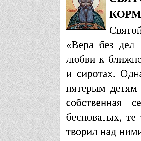
КОР
Свято
«Вера без дел
любви к ближне
и сиротах. Одн
пятерым детям 
собственная с
бесноватых, те
творил над ними