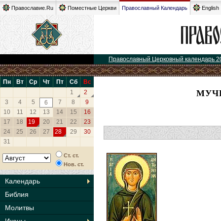
Православие.Ru
Поместные Церкви
Православный Календарь
English
Православный Церковный календарь 2
Пн
Вт
Ср
Чт
Пт
Сб
Вс
МУЧ
1
2
3
4
5
7
8
9
6
10
11
12
13
14
15
16
17
18
19
20
21
22
23
24
25
26
27
28
29
30
31
Ст. ст.
Нов. ст.
Календарь
Библия
Молитвы