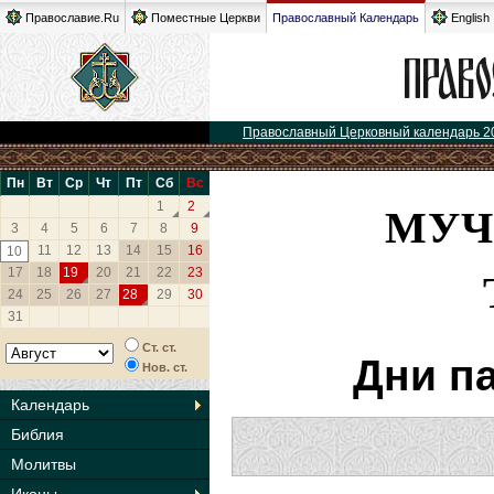
Православие.Ru
Поместные Церкви
Православный Календарь
English
Православный Церковный календарь 2
Пн
Вт
Ср
Чт
Пт
Сб
Вс
МУЧ
1
2
3
4
5
6
7
8
9
11
12
13
14
15
16
10
17
18
19
20
21
22
23
24
25
26
27
28
29
30
31
Ст. ст.
Дни п
Нов. ст.
Календарь
Библия
Молитвы