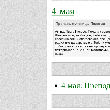
4 мая
Тропарь мученицы Пелагии
Агница Твоя, Иисусе, Пелагия/ зове
Женише мой, люблю,/ и, Тебе ищущи
сраспинаюся, и спогребаюся Крещен
ради,/ яко да царствую в Тебе, и ум
Тобою,/ но яко жертву непорочную 
пожершуюся Тебе./ Той молитвами,/
наша.
4 мая: Препо