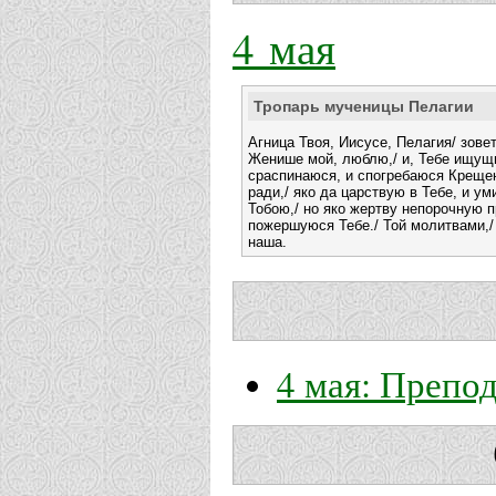
4 мая
Тропарь мученицы Пелагии
Агница Твоя, Иисусе, Пелагия/ зове
Женише мой, люблю,/ и, Тебе ищущи
сраспинаюся, и спогребаюся Крещен
ради,/ яко да царствую в Тебе, и ум
Тобою,/ но яко жертву непорочную 
пожершуюся Тебе./ Той молитвами,/
наша.
4 мая: Препо