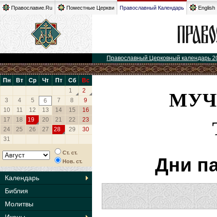
Православие.Ru
Поместные Церкви
Православный Календарь
English
Православный Церковный календарь 2
Пн
Вт
Ср
Чт
Пт
Сб
Вс
МУЧ
1
2
3
4
5
7
8
9
6
10
11
12
13
14
15
16
17
18
19
20
21
22
23
24
25
26
27
28
29
30
31
Ст. ст.
Дни п
Нов. ст.
Календарь
Библия
Молитвы