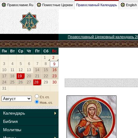
Православие.Ru
Поместные Церкви
Православный Календарь
English
Православный Церковный календарь 2
Пн
Вт
Ср
Чт
Пт
Сб
Вс
1
2
3
4
5
6
7
8
9
10
11
12
13
14
15
16
17
18
19
20
21
22
23
24
25
26
27
28
29
30
31
Ст. ст.
Нов. ст.
Календарь
Библия
Молитвы