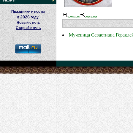
Иконы
Праздники и посты
2026
1200 x 1200
2028 x 2028
в
году.
Новый стиль
Старый стиль
Мученица Севастиана Геракле