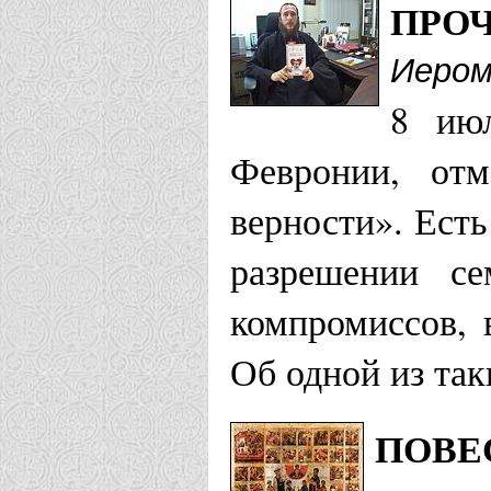
ПРО
ТЦСО №27 "
Иером
Храм Кирил
8 июл
Москва
Февронии, отм
верности». Есть
Московская еп
разрешении се
Храм благо
компромиссов, 
Муромских 
Об одной из так
Храм свв. 
ПОВЕ
г. Домодед