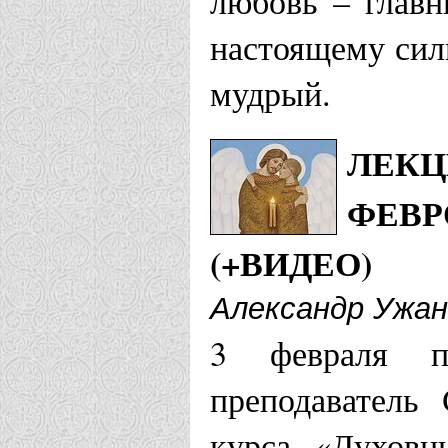
любовь – главн
Храм Петра
настоящему сил
сити-парка 
мудрый.
Гатчинская еп
ЛЕКЦ
Храм благо
ФЕВР
Февронии г
(+ВИДЕО)
Александр Ужан
Гомельская еп
3 февраля пр
Храм препо
преподаватель
Муромских 
курса «Духовн