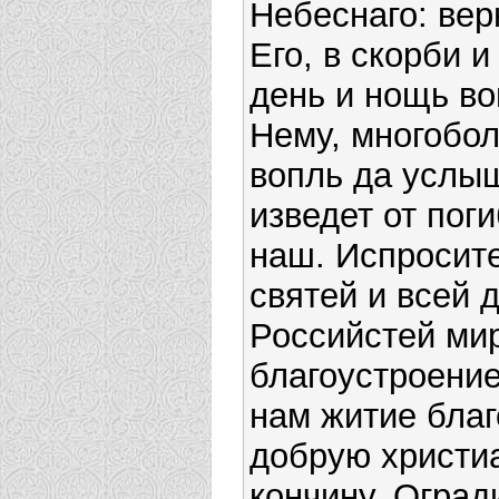
Небеснаго: вер
Его, в скорби и
день и нощь в
Нему, многобо
вопль да услыш
изведет от пог
наш. Испросит
святей и всей 
Российстей мир
благоустроение
нам житие благ
добрую христи
кончину. Оград