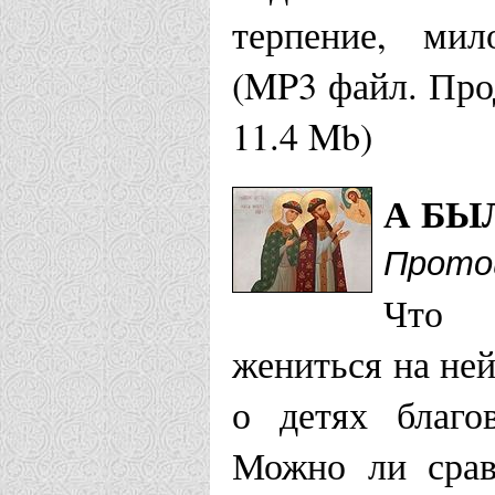
терпение, мил
Калинингр
(MP3 файл. Про
Канашская епа
11.4 Mb)
Храм святы
А БЫ
княгини Фе
Прото
Что 
Кемеровская е
жениться на не
Храм свв. 
о детях благо
г. Кемерово
Можно ли срав