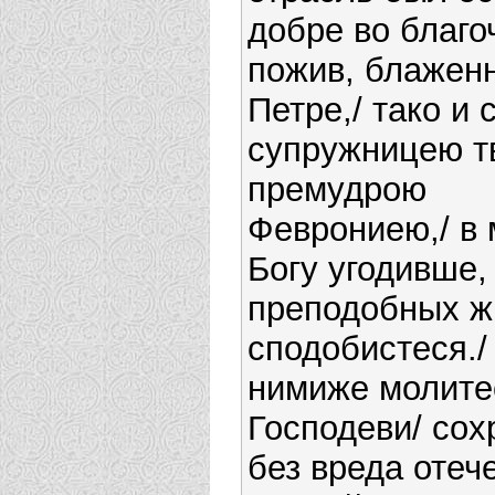
добре во благо
пожив, блажен
Петре,/ тако и 
супружницею т
премудрою
Феврониею,/ в
Богу угодивше,
преподобных 
сподобистеся./
нимиже молите
Господеви/ сох
без вреда отеч