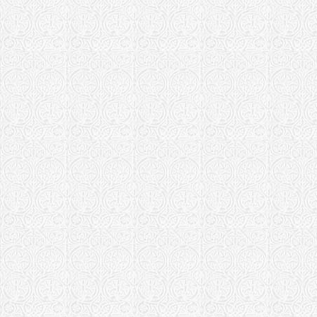
Храм в чест
Петра и кн
пос. Листвя
Храм Петра
Храм во имя
Петра и кн
Кузьминско
Самарская епа