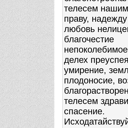
телесем нашим
праву, надежду
любовь нелице
благочестие
непоколебимое
делех преуспея
умирение, зем
плодоносие, во
благорастворе
телесем здрави
спасение.
Исходатайству