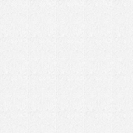
Храм Петра
Пинск
Ростовская еп
Храм блг. 
Муромских 
Дону
Рязанская епа