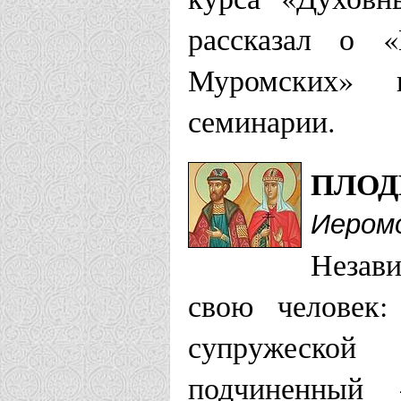
рассказал о 
Казанская епа
Муромских» 
Благовещен
семинарии.
г. Казань
ПЛОД
Каинская епар
Иеромо
Незави
Храм Петра
свою человек:
Калининградск
супружеской
подчиненный 
Храм святы