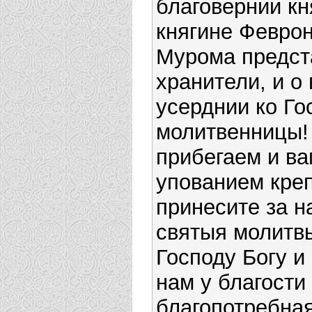
благовернии кн
княгине Феврон
Мурома предст
хранители, и о 
усерднии ко Го
молитвенницы!
прибегаем и ва
упованием кре
принесите за н
святыя молитв
Господу Богу и
нам у благости
благопотребна