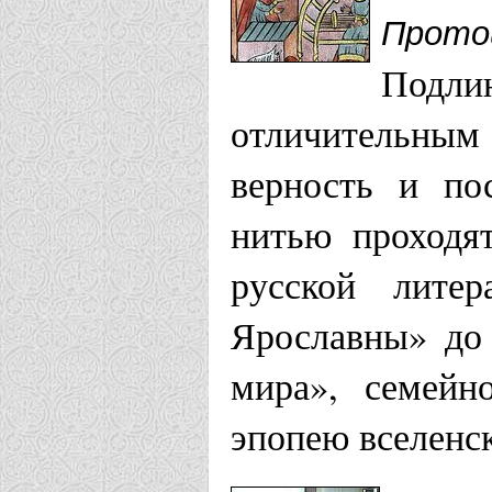
Прото
Московская еп
Подл
отличительны
Храм св. бл
верность и по
Февронии г
нитью проходя
Храм Петра
русской лите
Орехово-Зу
Ярославны» до
Храм свв. б
мира», семейн
Муромских 
эпопею вселенс
Храм Петра