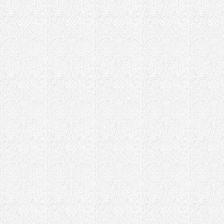
Февронии в
Храм святы
княгини Фе
Тихорецкая еп
Храм Святы
Муромских 
Храм свв. П
Бураковски