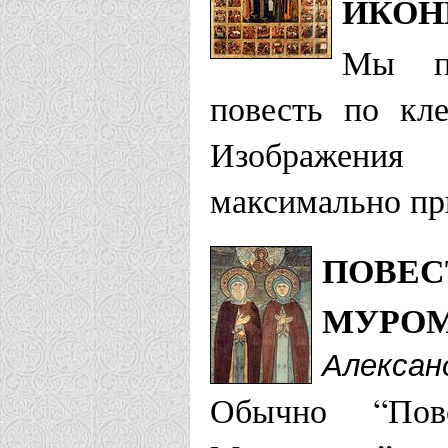
ИКОН
Муромская еп
Мы пр
повесть по кл
Свято-Трои
Изображения
Муром
максимально пр
Храм Покро
ПОВЕС
Гришино
МУРОМ
Новокузнецкая
Алексан
Храм свв. 
Обычно “По