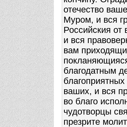
отечество ваше
Муром, и вся г
Российския от 
и вся правовер
вам приходящи
покланяющияся
благодатным д
благоприятных
ваших, и вся п
во благо испол
чудотворцы свя
презрите молит