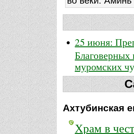
во веки. Аминь
25 июня: Пр
Благоверных 
муромских чу
С
Ахтубинская е
Храм в чес