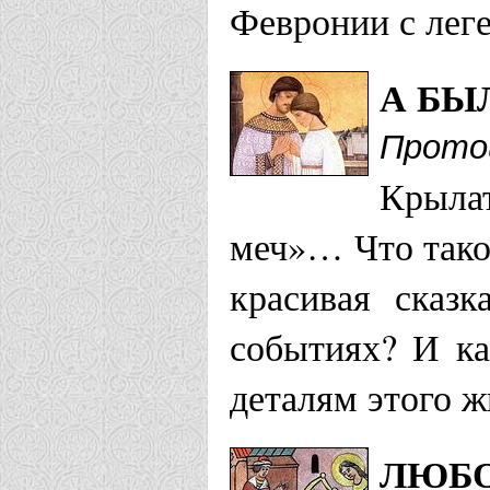
Храм свв. б
Февронии с леге
Полысаево
А БЫ
Кинешемская 
Прото
Крыла
Храм блгвв.
меч»… Что тако
Февронии М
красивая сказ
событиях? И ка
Мелекесская е
деталям этого 
Храм в чест
ЛЮБО
Петра и Фе