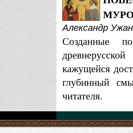
МУРО
Пензенская еп
Александр Ужан
Храм Петра
Созданные по
Арбеково г.
древнерусской
кажущейся дост
Пермская епар
глубинный смы
Храм Петра
читателя.
Железнодор
Пинская епарх