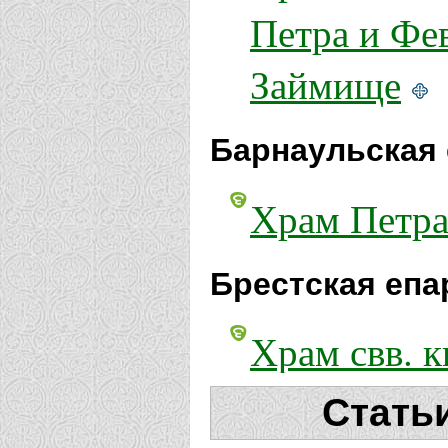
Петра и Фе
Займище
Барнаульская 
Храм Петра
Брестская епа
Храм свв. 
Муромских 
Стать