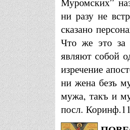
Муромских” на
г. Новокуз
ни разу не вст
Новороссийск
сказано персон
Храм благо
Что же это за
являют собой о
Февронии г
изречение апост
Отрадненская 
ни жена безъ м
Храм в чес
мужа, такъ и му
посл. Коринф.11
Петра и Фе
Храм Петра
ПОВЕ