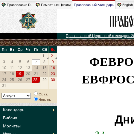
Православие.Ru
Поместные Церкви
Православный Календарь
English
Православный Церковный календарь 2
Пн
Вт
Ср
Чт
Пт
Сб
Вс
ФЕВРО
1
2
3
4
5
6
8
9
7
10
11
12
13
14
15
16
ЕВФРОС
17
18
19
20
21
22
23
24
25
26
27
28
29
30
31
Ст. ст.
Нов. ст.
Календарь
Дн
Библия
Молитвы