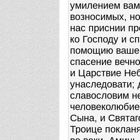
умилением вам
возносимых, но
нас приснии пр
ко Господу и с
помощию ваше
спасение вечно
и Царствие Не
унаследовати; 
славословим н
человеколюбие
Сына, и Святаг
Троице покланя