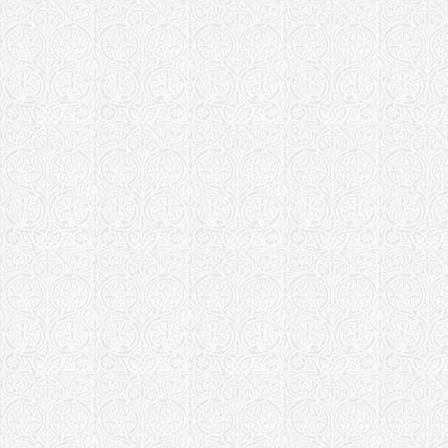
Храм Петра
Тольятти
Санкт-Петербу
Храм святы
Февронии п
Храм во им
Петра и Фе
Храм святы