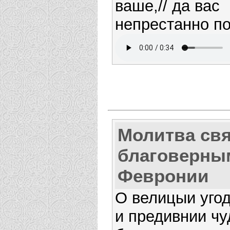
ваше,// да вас
непрестанно по
Молитва св
благоверны
Февронии
О велицыи уго
и предивнии ч