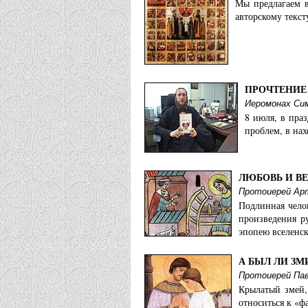
Мы предлагаем в
авторскому текст
ПРОЧТЕНИЕ
Иеромонах Сим
8 июля, в пра
проблем, в на
ЛЮБОВЬ И В
Протоиерей Ар
Подлинная чело
произведения р
эпопею вселенск
А БЫЛ ЛИ ЗМ
Протоиерей Пав
Крылатый змей,
относиться к «ф