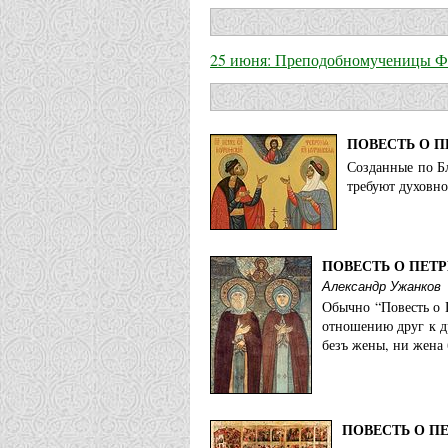
25 июня: Преподобномученицы Фе
ПОВЕСТЬ О П
Созданные по Б
требуют духовно
ПОВЕСТЬ О ПЕТР
Александр Ужанков
Обычно “Повесть о 
отношению друг к д
безъ жены, ни жена 
ПОВЕСТЬ О П