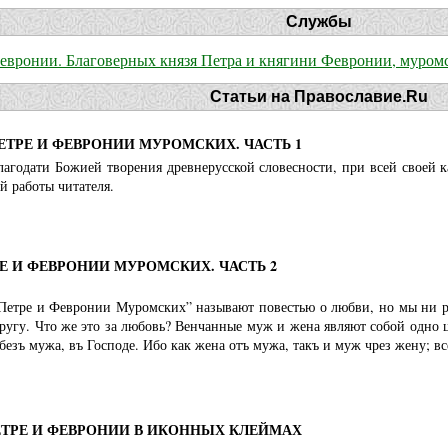
Службы
вронии. Благоверных князя Петра и княгини Февронии, муром
Статьи на Православие.Ru
ЕТРЕ И ФЕВРОНИИ МУРОМСКИХ. ЧАСТЬ 1
лагодати Божией творения древнерусской словесности, при всей своей 
й работы читателя.
Е И ФЕВРОНИИ МУРОМСКИХ. ЧАСТЬ 2
Петре и Февронии Муромских” называют повестью о любви, но мы ни ра
ругу. Что же это за любовь? Венчанные муж и жена являют собой одно 
безъ мужа, въ Господе. Ибо как жена отъ мужа, такъ и муж чрез жену; все
ЕТРЕ И ФЕВРОНИИ В ИКОННЫХ КЛЕЙМАХ