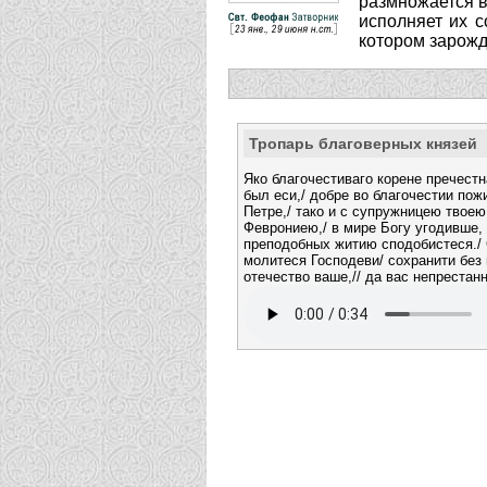
размножается в 
иcполняет их с
котором зарожд
Тропарь благоверных князей
Яко благочестиваго корене пречест
был еси,/ добре во благочестии пож
Петре,/ тако и с супружницею твое
Феврониею,/ в мире Богу угодивше,
преподобных житию сподобистеся./
молитеся Господеви/ сохранити без
отечество ваше,// да вас непрестан