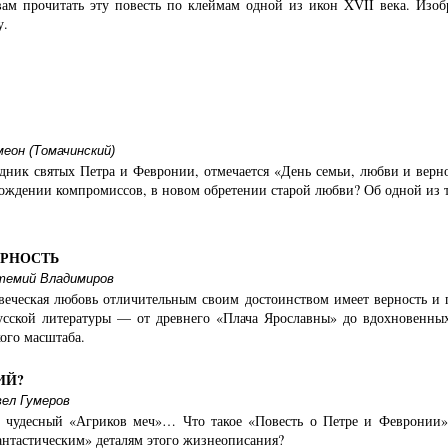
ам прочитать эту повесть по клеймам одной из икон XVII века. Из
у.
еон (Томачинский)
здник святых Петра и Февронии, отмечается «День семьи, любви и верн
хождении компромиссов, в новом обретении старой любви? Об одной из т
ЕРНОСТЬ
темий Владимиров
веческая любовь отличительным своим достоинством имеет верность и п
усской литературы — от древнего «Плача Ярославны» до вдохновенны
ого масштаба.
ИЙ?
ел Гумеров
 чудесный «Агриков меч»… Что такое «Повесть о Петре и Февронии» 
антастическим» деталям этого жизнеописания?