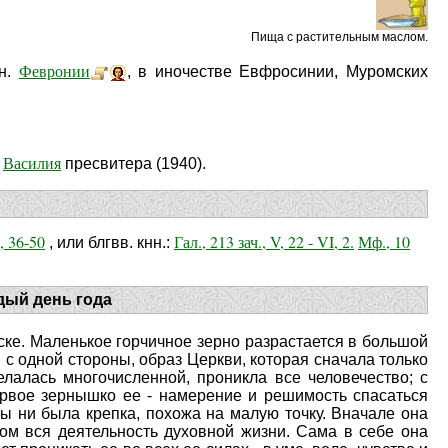
Пища с растительным маслом.
Февронии
кн.
, в иночестве Евфросинии, Муромских
Василия
.
пресвитера (1940).
I, 36-50
Гал., 213 зач., V, 22 - VI, 2.
Мф., 10
, или блгвв. кнн.:
дый день года
ске. Маленькое горчичное зерно разрастается в большой
, с одной стороны, образ Церкви, которая сначала только
елалась многочисленной, проникла все человечество; с
ервое зернышко ее - намерение и решимость спасаться
бы ни была крепка, похожа на малую точку. Вначале она
том вся деятельность духовной жизни. Сама в себе она