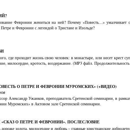
ИЙ?
бование Февронии жениться на ней? Почему «Повесть…» умалчивает о
 Петре и Февронии с легендой о Тристане и Изольде?
ВИ
ого, где проходит жизнь свою человек: в монастыре, или несет крест 
ние, милосердие, кротость, воздержание. (MP3 файл. Продолжительность
ПОВЕСТЬ О ПЕТРЕ И ФЕВРОНИИ МУРОМСКИХ» (+ВИДЕО)
ков
ссор Александр Ужанков, преподаватель Сретенской семинарии, в рамках
онии Муромских» в Актовом зале Сретенской семинарии.
«СКАЗ О ПЕТРЕ И ФЕВРОНИИ». ПОСЛЕСЛОВИЕ
ь дороже золота, милосердие и любовь – главные христианские добродет