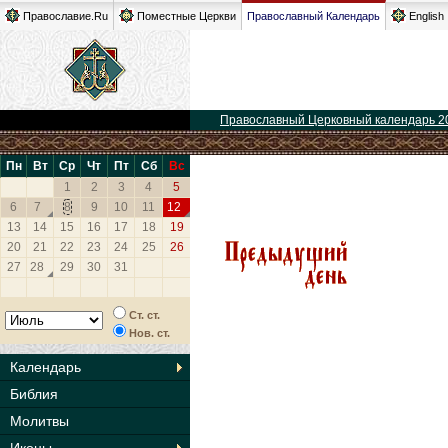
Православие.Ru
Поместные Церкви
Православный Календарь
English
Православный Церковный календарь 2
Пн
Вт
Ср
Чт
Пт
Сб
Вс
1
2
3
4
5
6
7
8
9
10
11
12
13
14
15
16
17
18
19
20
21
22
23
24
25
26
27
28
29
30
31
Ст. ст.
Нов. ст.
Календарь
Библия
Молитвы