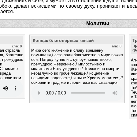
движениях и силе, и мужает, а в отношении к душе, начинае
обою, делает вскисшими по своему духу, проникает и весь 
ается.
Молитвы
Кондак благоверных князей
Т
п
глас 8
глас 8
Ф
ная отрасль
Мира сего княжение и славу временну
ив, блаженне
помышляя,/ сего ради благочестно в мире пожил
ю, премудрою
еси, Петре,/ купно и с супружницею твоею,
Агн
 и
премудрою Феврониею,/ милостынею и
зов
 С нимиже
молитвами Богу угодивше./ Темже и по смерти
Же
 вреда
неразлучно во гробе лежаще,/ исцеление
ищ
но почитаем.
невидимо подаваете,/ и ныне Христу молитеся,//
ср
сохранити град же и люди, иже вас славящих.
кр
Теб
Теб
с Т
неп
лю
То
сп