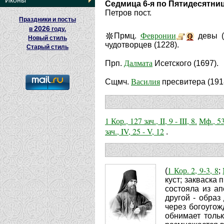
Иконы
Седмица 6-я по Пятидесятни
Петров пост.
Праздники и посты
2026
в
году.
Февронии
Прмц.
девы (
Новый стиль
чудотворцев (1228).
Старый стиль
Далмата
Прп.
Исетского (1697).
Василия
Сщмч.
пресвитера (191
1 Кор., 127 зач., II, 9 - III, 8.
Мф., 53
зач., IV, 25 - V, 12
.
1 Кор. 2, 9-3, 8
(
;
куст; закваска 
состояла из ап
другой - обра
через богоугож
обнимает тольк