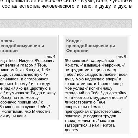
т проникать ее во всех ее силах - в уме, воле, чувстве и
состав естества человеческого и тело, и душу, и дух, в
ропарь
Кондак
реподобномученицы
преподобномученицы
евронии
Февронии
глас 4
глас 6
ица Твоя, Иисусе, Феврония/
Женише мой, сладчайший
ет велиим гласом:/ Тебе,
Христе, -/ взываше Феврония, -/
нише мой, люблю,/ и, Тебе
не трудно ми тещи во след
ущи, страдальчествую,/ и
Тебе,/ ибо сладость любве Твоея
аспинаюся, и спогребаюся
душу мою надеждею впери/ и
ещению Твоему,/ и стражду
красота милости Твоея сердце
е ради,/ яко да царствую в
мое услади/ испити чашу
е,/ и умираю за Тя, да и живу
страданий по Тебе,/ да достойну
обою;/ но яко жертву
мя в чертозе с мудрыми девами/
орочную приими мя,/ с
ликовствовати о Тебе
бовию пожершуюся Тебе.//
сопричтеши./ Темже,
я молитвами, яко Милостив,
преподобная страстотерпице,/
аси души наша.
почитающе подвиги трудов
твоих, молим тя:// моли не
затворитися и нам чертога
дверем.