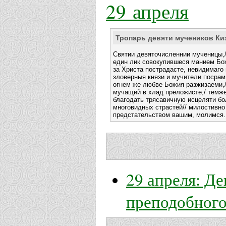
29 апреля
Тропарь девяти мучеников Ки
Святии девяточисленнии мученицы,/
един лик совокупившеся манием Бо
за Христа пострадасте, невидимаго 
зловерныя князи и мучители посрам
огнем же любве Божия разжизаеми,/
мучащий в хлад преложисте,/ темже
благодать трясавичную исцеляти бол
многовидных страстей// милостивно
предстательством вашим, молимся.
29 апреля: Д
преподобног