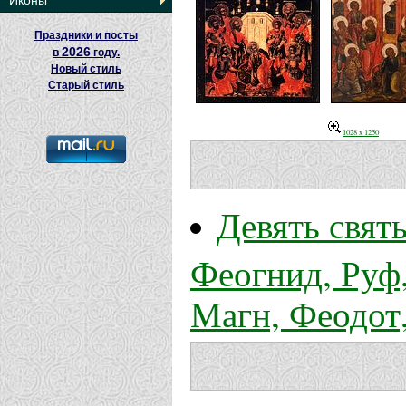
Иконы
Праздники и посты
2026
в
году.
Новый стиль
Старый стиль
1028 x 1250
Девять свят
Феогнид, Руф,
Магн, Феодот