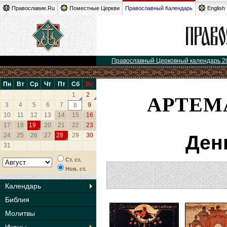
Православие.Ru
Поместные Церкви
Православный Календарь
English
Православный Церковный календарь 2
Пн
Вт
Ср
Чт
Пт
Сб
Вс
АРТЕМ
1
2
3
4
5
6
7
9
8
10
11
12
13
14
15
16
17
18
19
20
21
22
23
24
25
26
27
28
29
30
Ден
31
Ст. ст.
Нов. ст.
Календарь
Библия
Молитвы