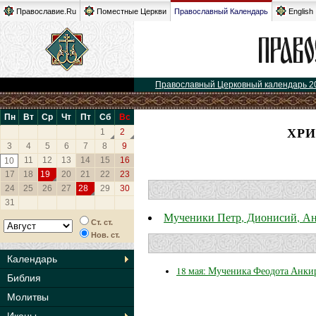
Православие.Ru
Поместные Церкви
Православный Календарь
English
Православный Церковный календарь 2
Пн
Вт
Ср
Чт
Пт
Сб
Вс
ХРИ
1
2
3
4
5
6
7
8
9
11
12
13
14
15
16
10
17
18
19
20
21
22
23
24
25
26
27
28
29
30
31
Мученики Петр, Дионисий, Ан
Ст. ст.
Нов. ст.
Календарь
18 мая: Мученика Феодота Анкир
Библия
Молитвы