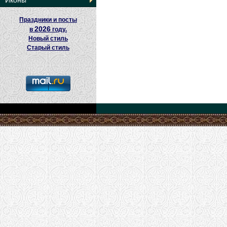
Иконы
Праздники и посты
2026
в
году.
Новый стиль
Старый стиль