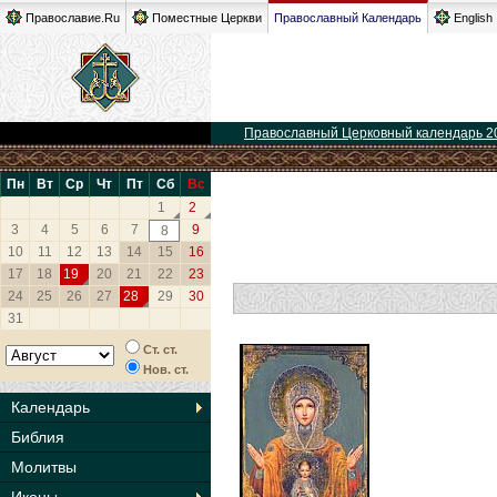
Православие.Ru
Поместные Церкви
Православный Календарь
English
Православный Церковный календарь 2
Пн
Вт
Ср
Чт
Пт
Сб
Вс
1
2
3
4
5
6
7
9
8
10
11
12
13
14
15
16
17
18
19
20
21
22
23
24
25
26
27
28
29
30
31
Ст. ст.
Нов. ст.
Календарь
Библия
Молитвы