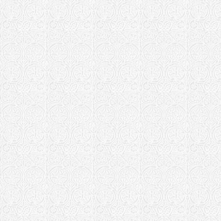
Храм свт. 
Уржумская епа
Храм свт. 
Щигровская е
Храм Афана
Ярославская е
Кирилло-Аф