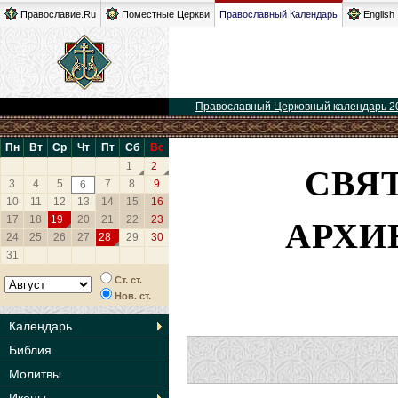
Православие.Ru
Поместные Церкви
Православный Календарь
English
Православный Церковный календарь 2
Пн
Вт
Ср
Чт
Пт
Сб
Вс
СВЯ
1
2
3
4
5
7
8
9
6
10
11
12
13
14
15
16
АРХИ
17
18
19
20
21
22
23
24
25
26
27
28
29
30
31
Ст. ст.
Нов. ст.
Календарь
Библия
Молитвы