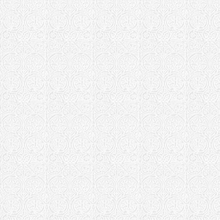
Космо-Дами
Орловско-Болх
Храм Афана
г. Болхов
Петрозаводска
Сяндемский
Россошанская 