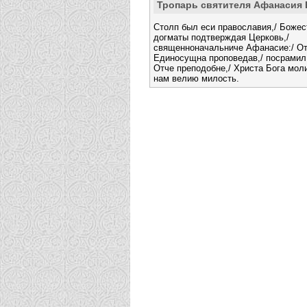
Тропарь святителя Афанасия 
Столп был еси православия,/ Боже
догматы подтверждая Церковь,/
священноначальниче Афанасие:/ От
Единосущна проповедав,/ посрамил 
Отче преподобне,/ Христа Бога моли
нам велию милость.