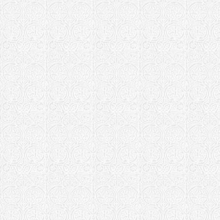
Храм в чес
Храм Иконы
Костромская е
Храм Никол
Курганская еп
Храм Проко
Курская епарх