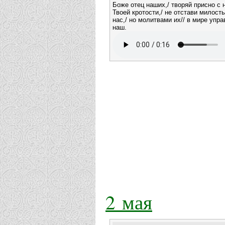
Боже отец наших,/ творяй присно с 
Твоей кротости,/ не отстави милост
нас,/ но молитвами их// в мире упра
наш.
2 мая