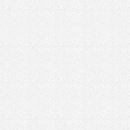
Храм Афана
Афанасьевс
Иркутская епа
Храм Успен
Киевская епар
Кирилловск
Козельская еп