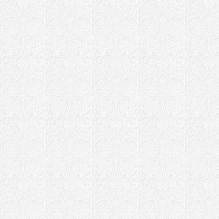
Храм свт. 
Ставропигиал
Собор Трои
Тверская епар
Храм Рожде
Тихвинская еп