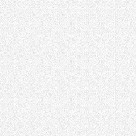
Храм Афана
Московская еп
Сретенский
Храм Афана
Сивцевом В
Московская еп
Храм Троиц