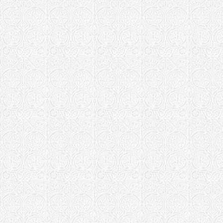
Храм Кирил
монастырь 
Епархия не ук
Храм Святи