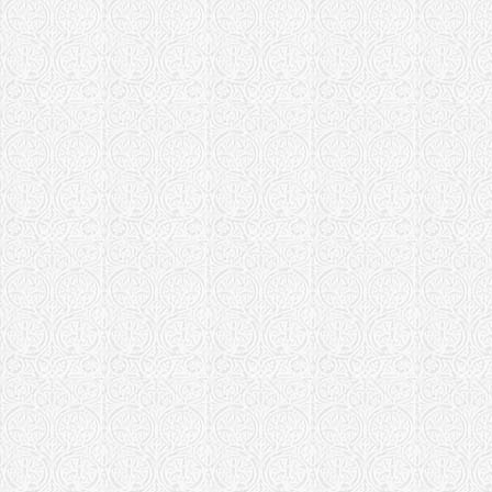
"Умягчение 
Храм иконы
злых сердец
Мукачевская е
Введенский
Саратовская е
Храм в чес