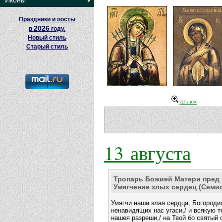
Иконы
Праздники и посты
2026
в
году.
Новый стиль
Старый стиль
723 x 1080
13 августа
Тропарь Божией Матери пред 
Умягчение злых сердец (Семи
Умягчи наша злая сердца, Богородиц
ненавидящих нас угаси,/ и всякую 
нашея разреши,/ на Твой бо святый 