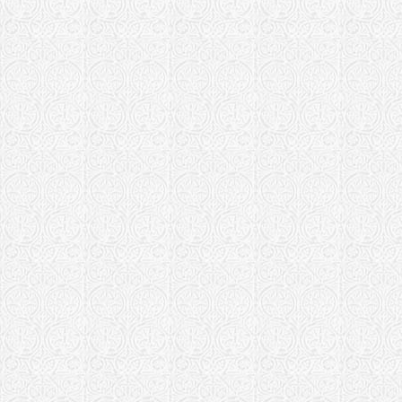
Богородицы
Московская еп
Храм в чес
"Споручниц
Храм свт. 
Храм иконы
злых сердец
Храм в чес