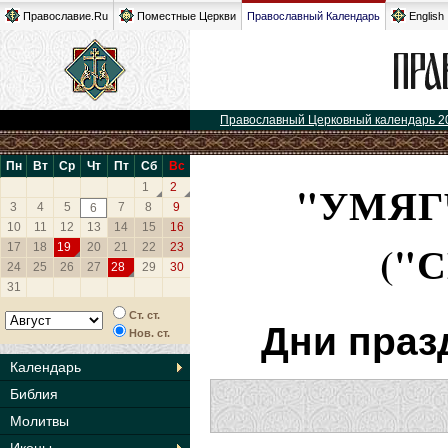
Православие.Ru
Поместные Церкви
Православный Календарь
English
Православный Церковный календарь 2
Пн
Вт
Ср
Чт
Пт
Сб
Вс
"УМЯГ
1
2
3
4
5
7
8
9
6
10
11
12
13
14
15
16
("
17
18
19
20
21
22
23
24
25
26
27
28
29
30
31
Ст. ст.
Дни праз
Нов. ст.
Календарь
Библия
Молитвы