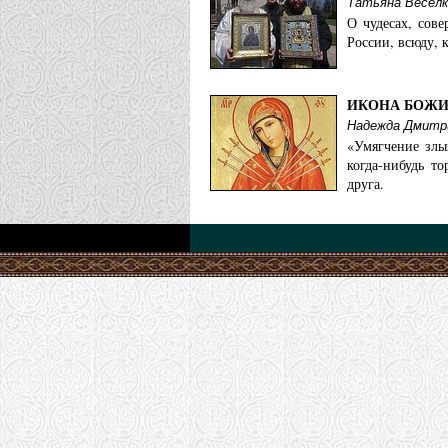
Татьяна Веселк
О чудесах, сов
Храм иконы
России, всюду, 
злых сердец
ИКОНА БОЖИ
Надежда Дмитр
«Умягчение злы
Ейская епархи
когда-нибудь т
друга.
Храм иконы
злых сердец
Екатеринодарс
Троице-Гео