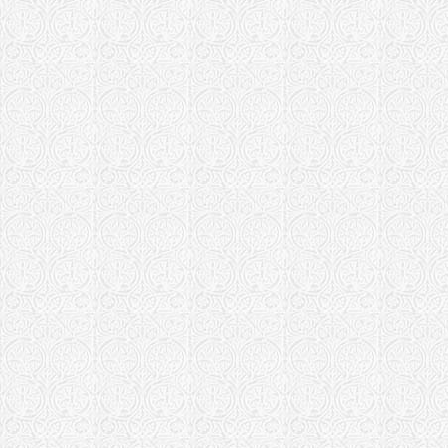
Каменская епа
Храм во им
"Умягчение 
Киевская епар
Храм святи
Божией Мат
Киев
Курганская еп