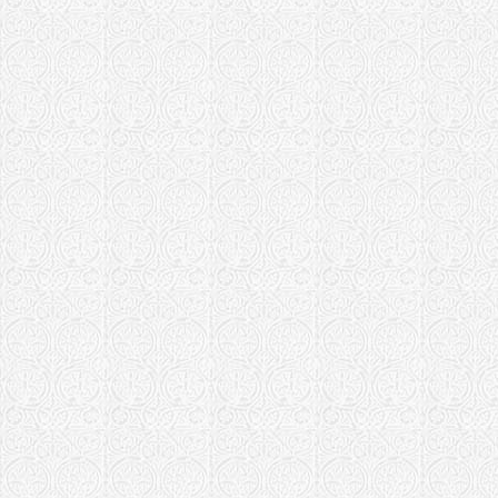
Лесное
Запорожская е
Храм в чес
"Умягчение
Ижевская епар
Храм икон
"Семистрель