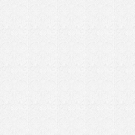
Храм иконы
злых сердец
Магнитогорска
Храм иконы
злых сердец
Мариинская еп
Храм "Семи