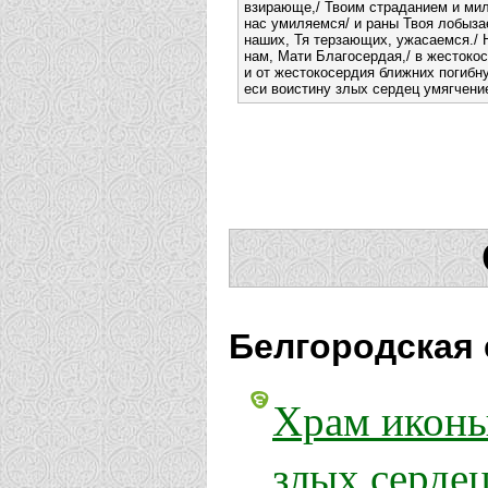
взирающе,/ Твоим страданием и ми
нас умиляемся/ и раны Твоя лобыза
наших, Тя терзающих, ужасаемся./ 
нам, Мати Благосердая,/ в жестоко
и от жестокосердия ближних погибну
еси воистину злых сердец умягчени
Белгородская 
Храм иконы
злых сердец