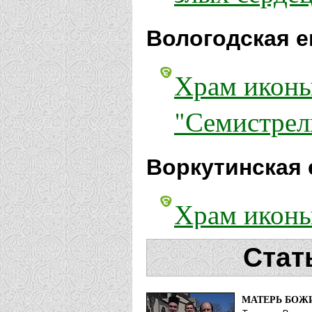
Вологодская е
Храм икон
"Семистрел
Воркутинская 
Храм иконы
злых сердец
Стат
Выборгская еп
МАТЕРЬ БОЖ