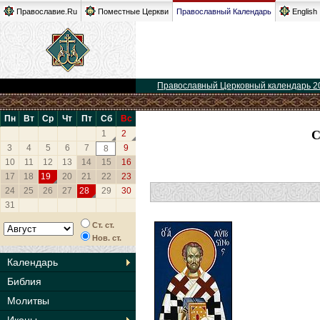
Православие.Ru
Поместные Церкви
Православный Календарь
English
Православный Церковный календарь 2
Пн
Вт
Ср
Чт
Пт
Сб
Вс
1
2
3
4
5
6
7
9
8
10
11
12
13
14
15
16
17
18
19
20
21
22
23
24
25
26
27
28
29
30
31
Ст. ст.
Нов. ст.
Календарь
Библия
Молитвы