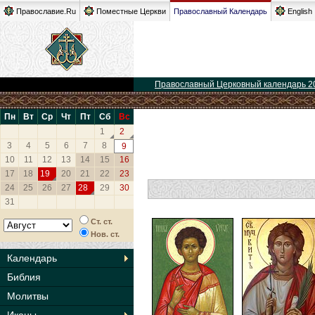
Православие.Ru
Поместные Церкви
Православный Календарь
English
Православный Церковный календарь 2
Пн
Вт
Ср
Чт
Пт
Сб
Вс
1
2
3
4
5
6
7
8
9
10
11
12
13
14
15
16
17
18
19
20
21
22
23
24
25
26
27
28
29
30
31
Ст. ст.
Нов. ст.
Календарь
Библия
Молитвы