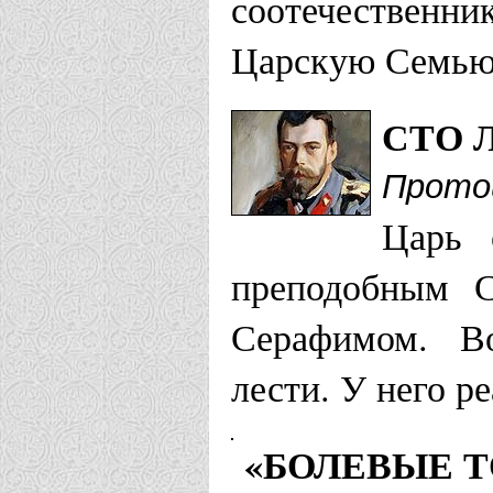
соотечественник
г. Ижевск
Царскую Семью
Йошкар-Олинск
СТО 
Храм в чес
Прото
Царь 
Страстотер
преподобным С
Храм святы
Серафимом. Во
с. Суслонге
лести. У него р
Калужская епа
«БОЛЕВЫЕ 