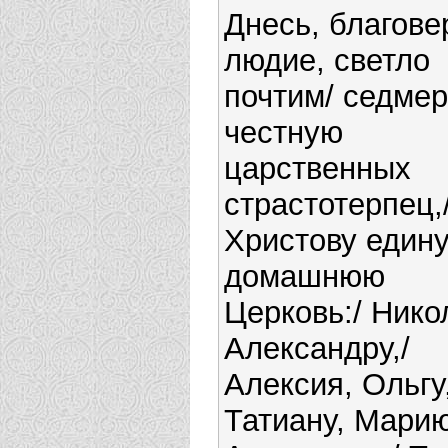
Днесь, благове
людие, светло
почтим/ седме
честную
царственных
страстотерпец,
Христову един
домашнюю
Церковь:/ Нико
Александру,/
Алексия, Ольгу
Татиану, Марию