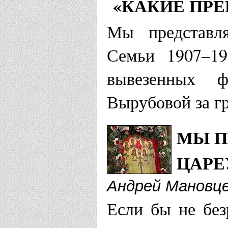
«КАКИЕ ПРЕ
Российских
Мы представл
Рождества 
Семьи 1907–19
монастырь 
вывезенных 
Иваново-Возне
Вырубовой за г
Храм Царст
МЫ П
Иваново
ЦАРЕ
Андрей Мановц
Ижевская епар
Если бы не без
Храм святы