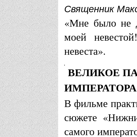
Дорохово
Священник Мак
«Мне было не д
Храм Царст
моей невестой
Сонково
невеста».
Белгородская 
ВЕЛИКОЕ П
Храм Царст
ИМПЕРАТОРА 
Белгород
В фильме практи
сюжете «Нижни
Белевская епа
самого императо