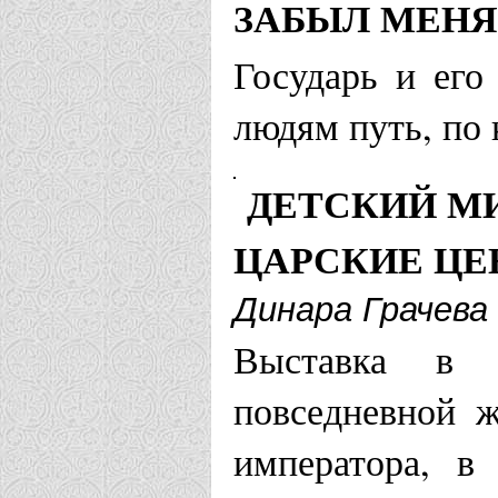
ЗАБЫЛ МЕНЯ
Благовещенска
Государь и его
людям путь, по
Приход Цар
Раздольное
ДЕТСКИЙ МИ
ЦАРСКИЕ Ц
Брянская епар
Динара Грачева
Храм Царст
Выставка в 
Брянск
повседневной ж
императора, в
Великобританс