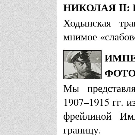
Храм Царст
НИКОЛАЯ II
Кремёнки
Ходынская тра
мнимое «слабов
Каменская епа
ИМПЕ
Приход во 
ФОТО
Страстотер
Мы представля
Колпашевская 
1907–1915 гг. и
фрейлиной Им
Храм царя-с
границу.
Гореловка