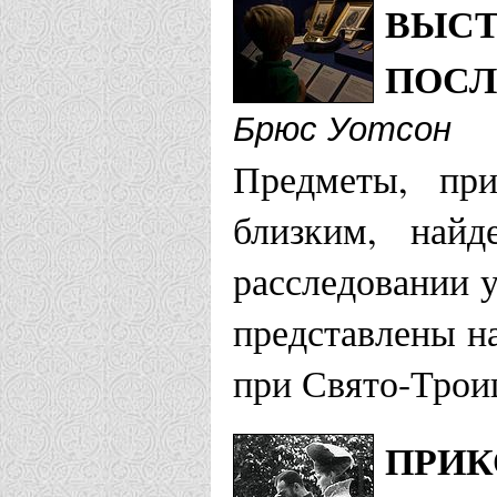
ВЫСТ
Георгиевская 
ПОСЛ
Храм Царст
Брюс Уотсон
Предметы, пр
Русское 1
близким, най
Храм Cвяты
расследовании у
с. Варенико
представлены на
при Свято-Трои
Гомельская еп
Храм святы
ПРИК