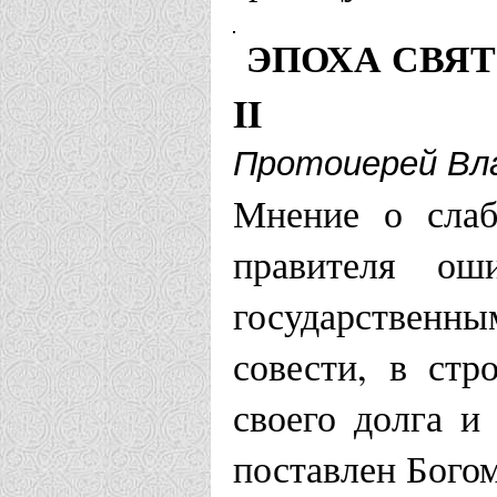
ЭПОХА СВЯ
Котласская еп
II
Храм Царст
Протоиерей Вл
Бурцевская
Мнение о слаб
правителя оши
Красноярская 
государственн
Храм Рожде
совести, в стр
своего долга и
Кудымкарская
поставлен Богом
Храм в чес