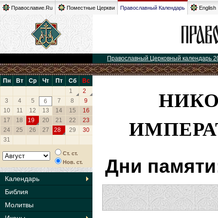
Православие.Ru
Поместные Церкви
Православный Календарь
English
Православный Церковный календарь 2
Пн
Вт
Ср
Чт
Пт
Сб
Вс
НИКО
1
2
3
4
5
7
8
9
6
10
11
12
13
14
15
16
ИМПЕРА
17
18
19
20
21
22
23
24
25
26
27
28
29
30
31
Ст. ст.
Дни памяти
Нов. ст.
Календарь
Библия
Молитвы