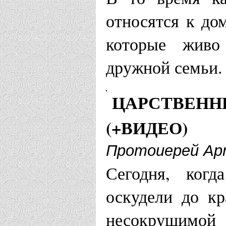
Храм Царст
относятся к до
Оротукан
которые живо
дружной семьи.
Майкопская и 
ЦАРСТВЕНН
Храм Никол
(+ВИДЕО)
Мариинская еп
Протоиерей Ар
Храм свв. 
Сегодня, когд
оскудели до кр
пос. Верх-
несокрушимо