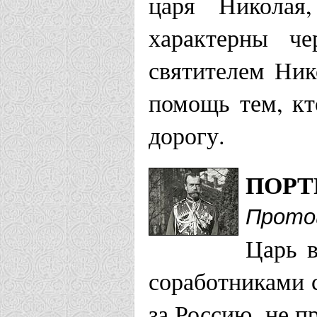
царя Николая
Кузино
характерны ч
Мужской мо
святителем Ник
Страстотерп
помощь тем, кто
дорогу.
Екатеринодарс
ПОРТ
Храм Благо
Прото
Богородицы
Царь 
Храм Царст
соработниками 
Чемитоква
за Россию, не п