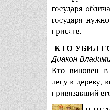
Могилевская и
государя облича
государя нужно
Храм в чес
присяге.
Страстотер
исповедник
КТО УБИЛ Г
Диакон Владими
Московская еп
Кто виновен в 
Храм Свят
лесу к дереву, 
Страстотер
привязавший ег
Храм Царст
В ЧЕ