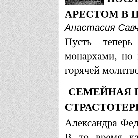
Луганская епа
АРЕСТОМ В 
Анастасия Сав
Храм в чес
Пусть тепер
и матери и
монархами, но 
горячей молитв
Лысковская и 
Храм Новом
СЕМЕЙНАЯ 
Церкви Рус
СТРАСТОТЕР
Александра Фед
Магаданская и
В то время ка