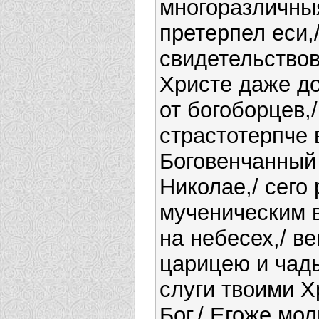
многоразличныя
претерпел еси,
свидетельствов
Христе даже д
от богоборцев,/
страстотерпче 
Боговенчанный
Николае,/ сего
мученическим 
на небесех,/ ве
царицею и чад
слуги твоими Х
Бог,/ Егоже мол