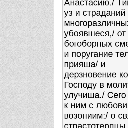
Анастасию./ Ти
уз и страданий
многоразличны
убоявшеся,/ от
богоборных см
и поругание те
прияша/ и
дерзновение ко
Господу в моли
улучиша./ Сего
к ним с любов
возопиим:/ о с
страстотерпцы,