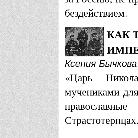
бездействием.
Енисейская еп
КАК 
Храм Царст
ИМПЕ
Тея
Ксения Бычкова
Кафедральн
«Царь Никол
Господня г
мучениками для
православн
Житомирская 
Страстотерпцах
Храм Новом