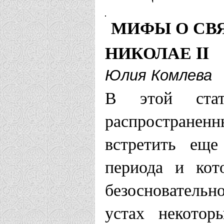
Отрадненская 
МИФЫ О СВ
Храм в чес
НИКОЛАЕ II
Мучеников 
Юлия Комлева
В этой стат
Петрозаводска
распространен
Храм свв. 
встретить еще
Новая Вилг
периода и кот
безоснователь
Покровская еп
устах некото
Храм во им