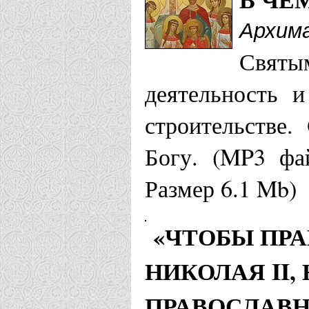
Коробовска
Архима
Храм Свят
Святы
Страстотерп
деятельность и
Головински
строительстве.
Богу. (MP3 фа
Москва
Размер 6.1 Mb)
Храм Новом
Строгино г
«ЧТОБЫ ПР
Храм Свят
НИКОЛАЯ II,
Страстотер
ПРАВОСЛАВ