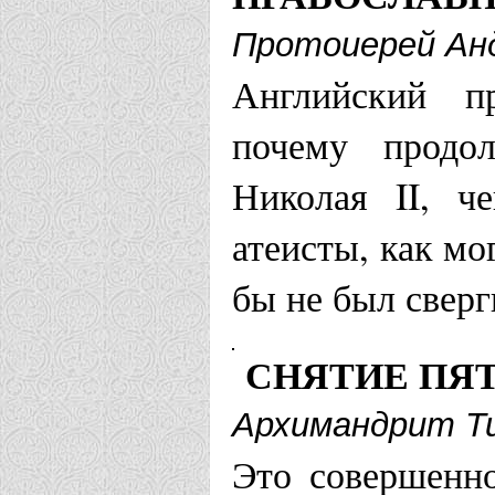
Протоиерей Ан
Московская еп
Английский п
Храм Царст
почему продо
Николая II, ч
Одинцово
атеисты, как мо
Храм Илии 
бы не был сверг
Храм Царст
Павловская
СНЯТИЕ ПЯ
Храм Троиц
Архимандрит Ти
Это совершенн
г. Мытищи