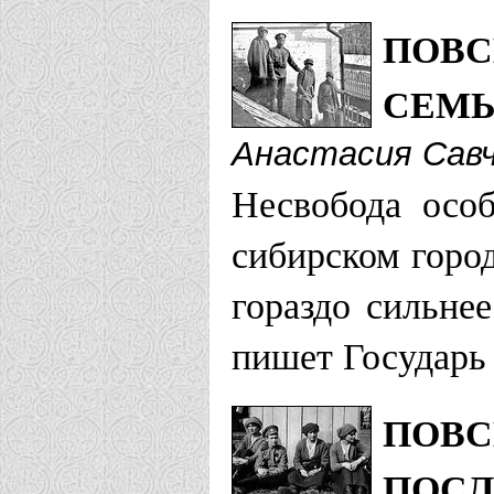
ПОВС
Николая II 
СЕМЬ
Курская епарх
Анастасия Сав
Храм святы
Несвобода осо
г. Курск
сибирском город
гораздо сильне
Лидская епарх
пишет Государь 
Храм святы
ПОВС
г. Лида
ПОСЛ