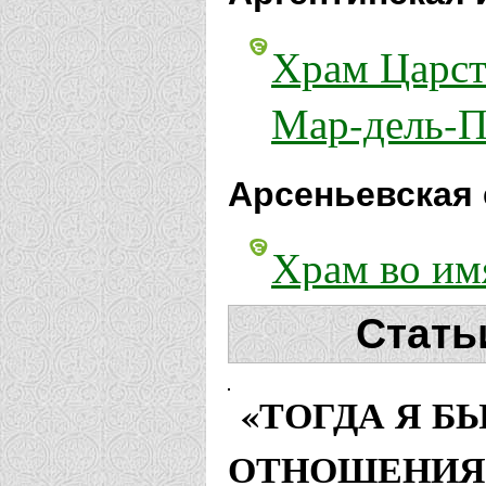
Храм Царст
Мар-дель-П
Арсеньевская 
Храм во им
Страстотерп
Стать
Бежецкая епар
«ТОГДА Я Б
Храм Царст
ОТНОШЕНИЯ