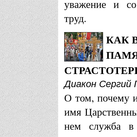
уважение и со
Кафедральн
труд.
Богородицы
КАК 
Мучеников 
ПАМЯ
Волжская епар
СТРАСТОТЕР
Храм святы
Диакон Сергий 
О том, почему и
пос. Мари-
имя Царственны
Воронежская е
нем служба в