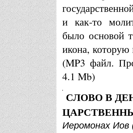
государственной
Гуслицкий 
и как-то моли
мужской мо
было основой т
икона, которую 
Нижегородская
(MP3 файл. Про
Храм во им
4.1 Mb)
страстотерп
СЛОВО В ДЕ
Новосибирска
ЦАРСТВЕННЫ
Храм во им
Иеромонах Иов 