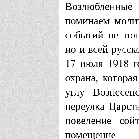
II г. Новос
Возлюбленные
поминаем молит
Омская епархи
событий не тол
Храм Царст
но и всей русск
Новоомски
17 июля 1918 г
охрана, которая
Оренбургская 
углу Вознесен
Храм Царст
переулка Царст
повеление сой
Оренбург
помещение