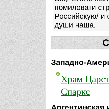
помиловати ст
Российскую/ и 
души наша.
С
Западно-Амери
Храм Царст
Спаркс
Аргентинская 