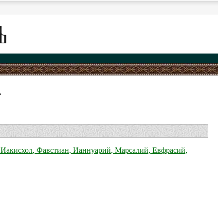
.
 Иакисхол, Фавстиан, Ианнуарий, Марсалий, Евфрасий,