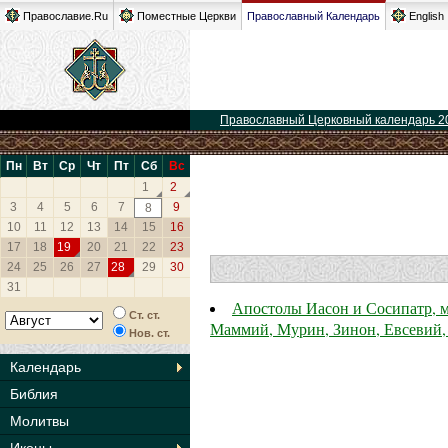
Православие.Ru
Поместные Церкви
Православный Календарь
English
Православный Церковный календарь 2
Пн
Вт
Ср
Чт
Пт
Сб
Вс
1
2
3
4
5
6
7
9
8
10
11
12
13
14
15
16
17
18
19
20
21
22
23
24
25
26
27
28
29
30
31
Апостолы Иасон и Сосипатр, м
Ст. ст.
Маммий, Мурин, Зинон, Евсевий,
Нов. ст.
Календарь
Библия
Молитвы