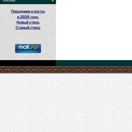
Иконы
Праздники и посты
2026
в
году.
Новый стиль
Старый стиль