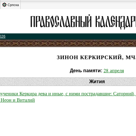
Српска
026
ЗИНОН КЕРКИРСКИЙ, МЧ
28 апреля
День памяти:
Жития
ученики Керкира дева и иные, с ними пострадавшие: Саторний,
 Неон и Виталий