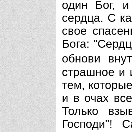
один Бог, 
сердца. С к
свое спасен
Бога: "Сердц
обнови внут
страшное и 
тем, которые
и в очах вс
Только взы
Господи"! 