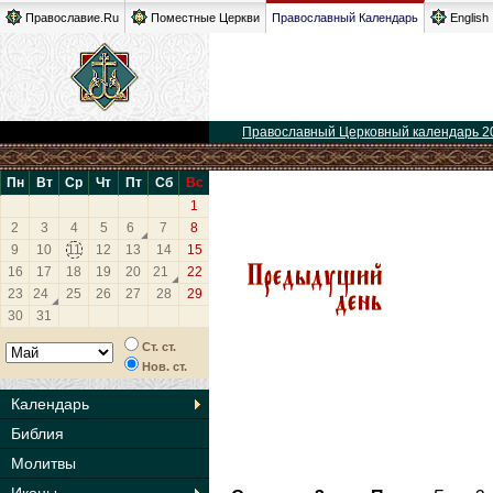
Православие.Ru
Поместные Церкви
Православный Календарь
English
Православный Церковный календарь 2
Пн
Вт
Ср
Чт
Пт
Сб
Вс
1
2
3
4
5
6
7
8
9
10
11
12
13
14
15
16
17
18
19
20
21
22
23
24
25
26
27
28
29
30
31
Ст. ст.
Нов. ст.
Календарь
Библия
Молитвы