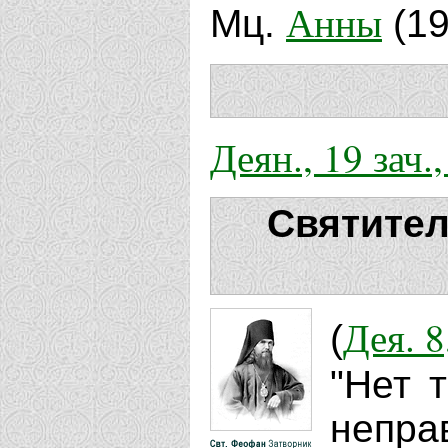
Анны
Мц.
(19
Деян., 19 зач.,
Святител
Дея. 8
(
"Нет 
непра