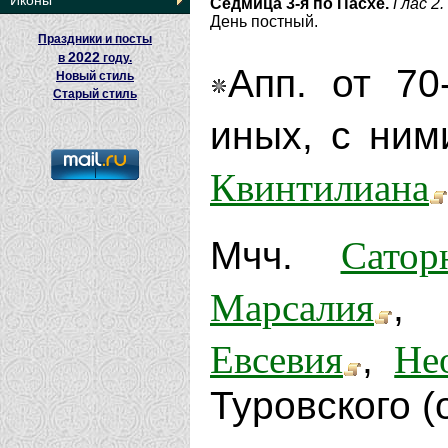
Иконы
Седмица 3-я по Пасхе.
Глас 2.
День постный.
Праздники и посты
2022
в
году.
Апп. от 7
Новый стиль
Старый стиль
иных, с ним
Квинтилиана
Сатор
Мчч.
Марсалия
Евсевия
Не
,
Туровского (о