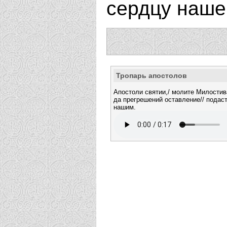
сердцу наше
Тропарь апостолов
Апостоли святии,/ молите Милостива
да прегрешений оставление// подас
нашим.