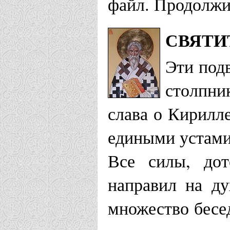
файл. Продолжит
СВЯТИ
Эти подв
столпни
слава о Кирилле
едиными устами 
Все силы, дот
направил на ду
множество бесед