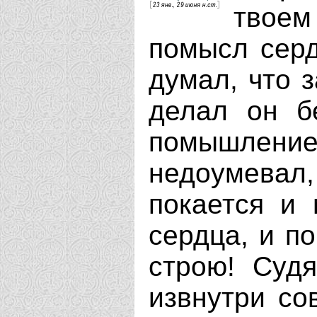
твоем
помысл серд
думал, что 
делал он б
помышлени
недоумевал
покается и 
сердца, и п
строю! Суд
извнутри со