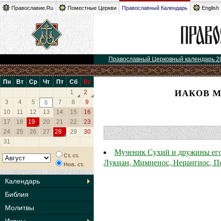
Православие.Ru
Поместные Церкви
Православный Календарь
English
Православный Церковный календарь 2
Пн
Вт
Ср
Чт
Пт
Сб
Вс
ИАКОВ М
1
2
3
4
5
7
8
9
6
10
11
12
13
14
15
16
17
18
19
20
21
22
23
24
25
26
27
28
29
30
31
Мученик Сухий и дружины его:
Ст. ст.
Лукиан, Мимненос, Нерангиос, По
Нов. ст.
Календарь
Библия
Молитвы