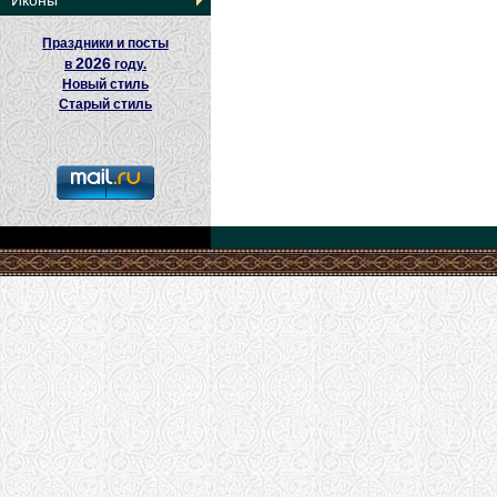
Иконы
Праздники и посты
2026
в
году.
Новый стиль
Старый стиль