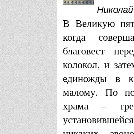
Николай
В Великую пят
когда соверш
благовест пе
колокол, и зат
единожды в к
малому. По по
храма – тре
установившейс
никаких звон