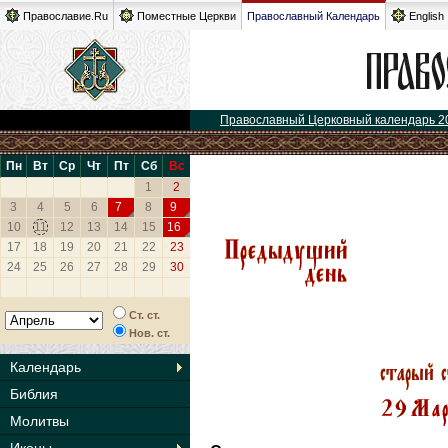
Православие.Ru
Поместные Церкви
Православный Календарь
English
Православный Церковный календарь 2
Пн
Вт
Ср
Чт
Пт
Сб
Вс
1
2
3
4
5
6
7
8
9
10
11
12
13
14
15
16
17
18
19
20
21
22
23
24
25
26
27
28
29
30
Ст. ст.
Нов. ст.
Календарь
Библия
Молитвы