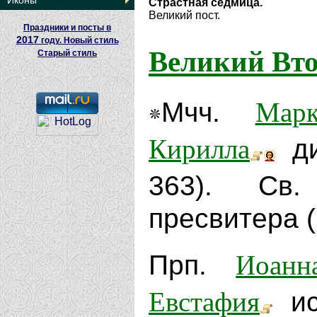
Иконы
Страстная седмица.
Великий пост.
Праздники и посты в
2017
году. Новый стиль
Великий Вт
Старый стиль
Марк
Мчч.
Кирилла
ди
363). С
пресвитера (
Иоанн
Прп.
Евстафия
исп