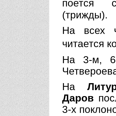
поется 
(трижды).
На всех
читается к
На 3-м, 6
Четвероева
На
Литу
Даров
пос
3-х поклон