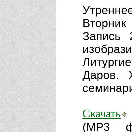
Утренне
Вторник
Запись 2
изобра
Литург
Даров. 
семинар
Скачать
(MP3 ф