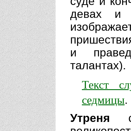
суде и кон
девах и 
изображ
пришествия
и праве
талантах).
Текст с
седмицы
.
Утреня
со
великопост