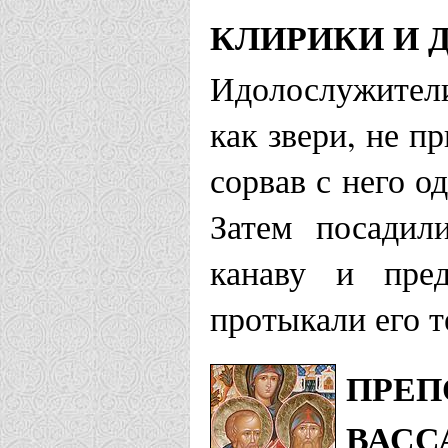
КЛИРИКИ И 
Идолослужители
как звери, не п
сорвав с него о
Затем посадил
канаву и пред
протыкали его т
ПРЕП
ВАСС