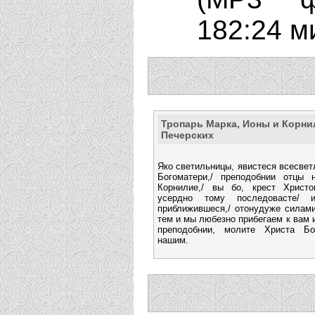
182:24 м
Тропарь Марка, Ионы и Корни
Печерских
Яко светильницы, явистеся всесвет
Богоматери,/ преподобнии отцы
Корнилие,/ вы бо, крест Христ
усердно тому последовасте/ 
приближившеся,/ отонудуже силами
тем и мы любезно прибегаем к вам и
преподобнии, молите Христа Бо
нашим.