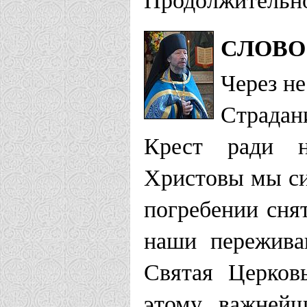
СЛОВО
Через н
Страдан
Крест ради н
Христовы мы си
погребении сня
наши пережива
Святая Церков
этому важнейш