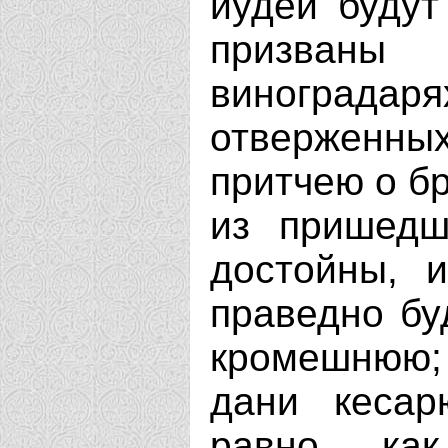
иудеи будут
призваны
винограда
отверженн
притчею о бр
из пришедш
достойны, и
праведно бу
кромешнюю;
дани кесар
равно как