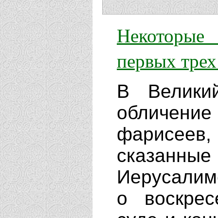
Некоторые
первых трех
В Велики
обличени
фарисеев
сказан
Иерусалимс
о воскре