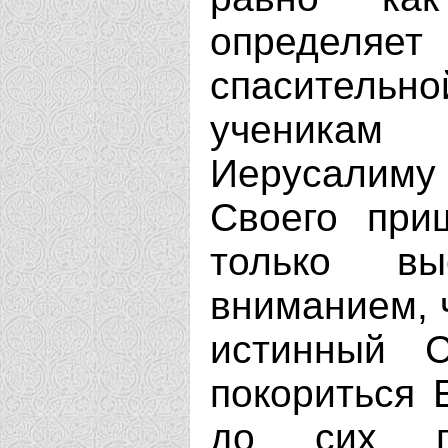
определяет 
спасительн
ученикам
Иерусалиму 
Своего при
только в
вниманием, ч
истинный 
покориться 
до сих п