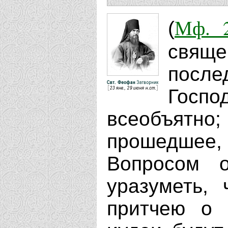
Мф. 2
(
свяще
посл
Госпо
всеобъят
прошедшее
Вопросом 
уразуметь,
притчею о 