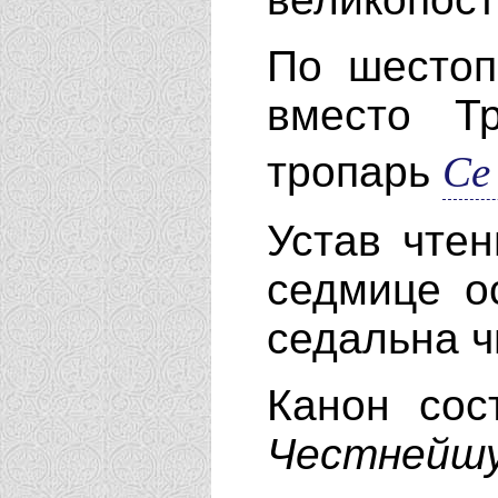
По шесто
вместо Т
Се
тропарь
Устав чте
седмице о
седальна ч
Канон сос
Честнейш