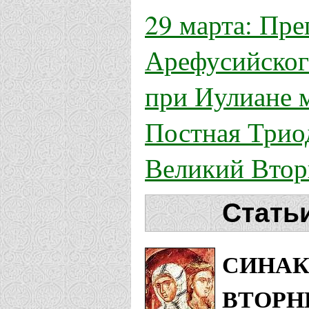
29 марта: Пре
Арефусийского
при Иулиане 
Постная Триод
Великий Втор
Стать
СИНАК
ВТОРН