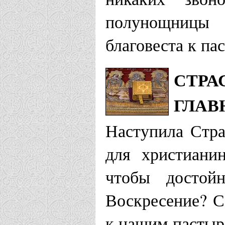
полунощницы 
благовеста к па
СТРА
ГЛАВ
Наступила Стра
для христиани
чтобы достойн
Воскресение? 
к нашим пасты