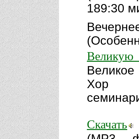
189:30 м
Вечер
(Особен
Великую
Великое 
Хор С
семинар
Скачать
(MP3 ф