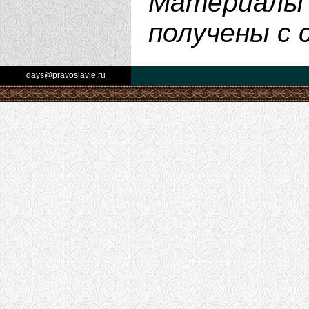
Материалы 
получены с
days@pravoslavie.ru