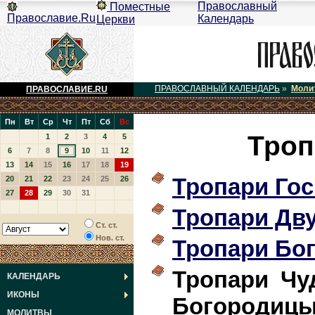
Православный
Поместные
Православие.Ru
Календарь
Церкви
ПРАВОСЛАВНЫЙ КАЛЕНДАРЬ
»
Моли
ПРАВОСЛАВИЕ.RU
Пн
Вт
Ср
Чт
Пт
Сб
Вс
Троп
1
2
3
4
5
6
7
8
9
10
11
12
13
14
15
16
17
18
19
Тропари Го
20
21
22
23
24
25
26
27
28
29
30
31
Тропари Дв
Ст. ст.
Нов. ст.
Тропари Бо
Тропари Чу
КАЛЕНДАРЬ
ИКОНЫ
Богородиц
МОЛИТВЫ