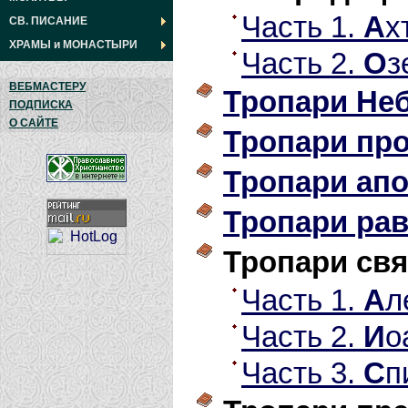
Часть 1.
А
х
СВ. ПИСАНИЕ
ХРАМЫ
и
МОНАСТЫРИ
Часть 2.
О
з
ВЕБМАСТЕРУ
Тропари Не
ПОДПИСКА
О САЙТЕ
Тропари пр
Тропари ап
Тропари ра
Тропари св
Часть 1.
А
л
Часть 2.
И
о
Часть 3.
С
п