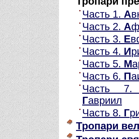
Тропари пр
Часть 1.
А
в
Часть 2.
А
ф
Часть 3.
Е
в
Часть 4.
И
р
Часть 5.
М
а
Часть 6.
П
а
Часть 7
Г
авриил
Часть 8.
Г
р
Тропари ве